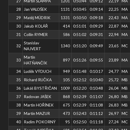
27
Martin ŠLAMPA
1201
0:50:44
0:09:12
22,19
MA
28
Jan VALOŠEK
1131
0:50:45
0:09:14
22,25
MA
29
Matěj MÚDRIK
1331
0:50:50
0:09:18
22,43
MA
30
Jakub KOLÁŘ
414
0:51:01
0:09:29
22,87
MA
31
Collin RYMER
586
0:51:02
0:09:31
22,94
MA
Stanislav
32
1340
0:51:20
0:09:49
23,65
MC
NAJVERT
Martin
33
897
0:51:26
0:09:55
23,89
MA
HATŇANČÍK
34
Luděk VÝDUCH
949
0:51:48
0:10:17
24,77
MA
35
Richard RUČKA
105
0:52:12
0:10:40
25,72
MB
36
Lukáš BYSTŘIČAN
1009
0:52:20
0:10:48
26,04
MB
37
Radovan JAŠEK
868
0:52:39
0:11:07
26,80
MB
38
Martin HOŘÍNEK
675
0:52:39
0:11:08
26,83
MB
39
Martin MAZUR
473
0:52:43
0:11:12
26,97
MC
40
Radim POKORNÝ
95
0:52:50
0:11:18
27,24
MC