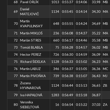
68
Pavel ORLÍK
1013
0:55:37
0:14:06
33,98
MB
Daniel
69
1134
0:55:45
0:14:14
34,30
MA
MATEJOVIČ
Martin
70
648
0:55:55
0:14:24
34,69
MB
KVAPULINSKÝ
71
Martin MIKLOŠ
236
0:56:08
0:14:37
35,22
MA
72
Marián STRES
660
0:56:17
0:14:46
35,58
MB
73
Tomáš BLABLA
75
0:56:28
0:14:57
36,02
MB
74
Hector PEREZ
726
0:56:30
0:14:59
36,09
MA
75
RIchard ŠIDELKA
1128
0:56:33
0:15:02
36,23
MA
76
Martin LABUZ
346
0:56:37
0:15:05
36,36
MC
77
Martin PIVOŇKA
739
0:56:38
0:15:07
36,43
MJ
Zuzana
78
1124
0:56:44
0:15:13
36,65
ZB
HYVNAROVÁ
79
Iva HAPALOVÁ
1283
0:56:49
0:15:18
36,87
Veronika
80
16
0:56:54
0:15:22
37,03
ZA
SIEBELTOVÁ