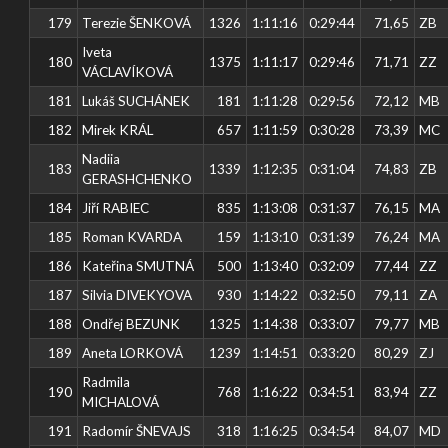
179
Terezie ŠENKOVÁ
1326
1:11:16
0:29:44
71,65
ZB
Iveta
180
1375
1:11:17
0:29:46
71,71
ZZ
VÁCLAVÍKOVÁ
181
Lukáš SUCHÁNEK
181
1:11:28
0:29:56
72,12
MB
182
Mirek KRÁL
657
1:11:59
0:30:28
73,39
MC
Nadiia
183
1339
1:12:35
0:31:04
74,83
ZB
GERASHCHENKO
184
Jiří RABIEC
835
1:13:08
0:31:37
76,15
MA
185
Roman KVARDA
159
1:13:10
0:31:39
76,24
MA
186
Kateřina SMUTNÁ
500
1:13:40
0:32:09
77,44
ZZ
187
Silvia DIVEKYOVA
930
1:14:22
0:32:50
79,11
ZA
188
Ondřej BEZUNK
1325
1:14:38
0:33:07
79,77
MB
189
Aneta LORKOVÁ
1239
1:14:51
0:33:20
80,29
ZJ
Radmila
190
768
1:16:22
0:34:51
83,94
ZZ
MICHALOVÁ
191
Radomír ŠNEVAJS
318
1:16:25
0:34:54
84,07
MD