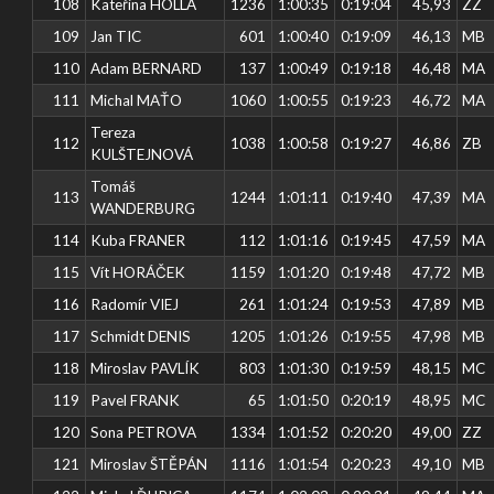
108
Kateřina HOLLÁ
1236
1:00:35
0:19:04
45,93
ZZ
109
Jan TIC
601
1:00:40
0:19:09
46,13
MB
110
Adam BERNARD
137
1:00:49
0:19:18
46,48
MA
111
Michal MAŤO
1060
1:00:55
0:19:23
46,72
MA
Tereza
112
1038
1:00:58
0:19:27
46,86
ZB
KULŠTEJNOVÁ
Tomáš
113
1244
1:01:11
0:19:40
47,39
MA
WANDERBURG
114
Kuba FRANER
112
1:01:16
0:19:45
47,59
MA
115
Vít HORÁČEK
1159
1:01:20
0:19:48
47,72
MB
116
Radomír VIEJ
261
1:01:24
0:19:53
47,89
MB
117
Schmidt DENIS
1205
1:01:26
0:19:55
47,98
MB
118
Miroslav PAVLÍK
803
1:01:30
0:19:59
48,15
MC
119
Pavel FRANK
65
1:01:50
0:20:19
48,95
MC
120
Sona PETROVA
1334
1:01:52
0:20:20
49,00
ZZ
121
Miroslav ŠTĚPÁN
1116
1:01:54
0:20:23
49,10
MB