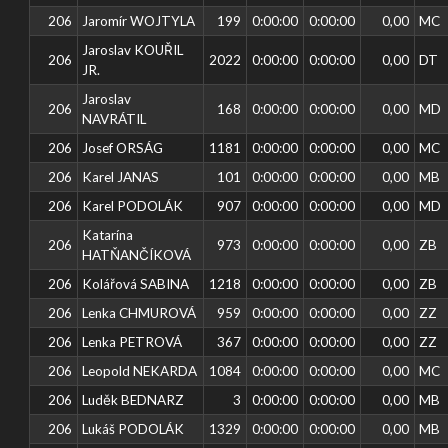
206
Jaromír WOJTYLA
199
0:00:00
0:00:00
0,00
MC
Jaroslav KOUŘIL
206
2022
0:00:00
0:00:00
0,00
DT
JR.
Jaroslav
206
168
0:00:00
0:00:00
0,00
MD
NAVRÁTIL
206
Josef ORSÁG
1181
0:00:00
0:00:00
0,00
MC
206
Karel JANAS
101
0:00:00
0:00:00
0,00
MB
206
Karel PODOLÁK
907
0:00:00
0:00:00
0,00
MD
Katarína
206
973
0:00:00
0:00:00
0,00
ZB
HATŇANČÍKOVÁ
206
Kolářová SABINA
1218
0:00:00
0:00:00
0,00
ZB
206
Lenka CHMUROVÁ
959
0:00:00
0:00:00
0,00
ZZ
206
Lenka PETROVÁ
367
0:00:00
0:00:00
0,00
ZZ
206
Leopold NEKARDA
1084
0:00:00
0:00:00
0,00
MC
206
Luděk BEDNARZ
3
0:00:00
0:00:00
0,00
MB
206
Lukáš PODOLÁK
1329
0:00:00
0:00:00
0,00
MB