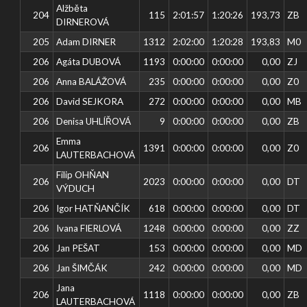
Alžběta
204
115
2:01:57
1:20:26
193,73
ZB
DIRNEROVÁ
205
Adam DIRNER
1312
2:02:00
1:20:28
193,83
M0
206
Agáta DUBOVÁ
1193
0:00:00
0:00:00
0,00
ZJ
206
Anna BALÁŽOVÁ
235
0:00:00
0:00:00
0,00
Z0
206
David SEJKORA
272
0:00:00
0:00:00
0,00
MB
206
Denisa UHLÍŘOVÁ
9
0:00:00
0:00:00
0,00
ZB
Emma
206
1391
0:00:00
0:00:00
0,00
Z0
LAUTERBACHOVÁ
Filip OHŇAN
206
2023
0:00:00
0:00:00
0,00
DT
VÝDUCH
206
Igor HATŇANČÍK
618
0:00:00
0:00:00
0,00
DT
206
Ivana FIERLOVÁ
1248
0:00:00
0:00:00
0,00
ZZ
206
Jan PEŠAT
153
0:00:00
0:00:00
0,00
MD
206
Jan ŠIMČÁK
242
0:00:00
0:00:00
0,00
MD
Jana
206
1118
0:00:00
0:00:00
0,00
ZB
LAUTERBACHOVÁ