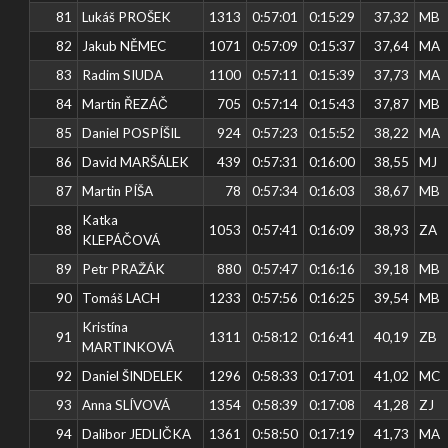
81
Lukáš PROŠEK
1313
0:57:01
0:15:29
37,32
MB
82
Jakub NĚMEC
1071
0:57:09
0:15:37
37,64
MA
83
Radim SIUDA
1100
0:57:11
0:15:39
37,73
MA
84
Martin ŘEZÁČ
705
0:57:14
0:15:43
37,87
MB
85
Daniel POSPÍŠIL
924
0:57:23
0:15:52
38,22
MA
86
David MARŠÁLEK
439
0:57:31
0:16:00
38,55
MJ
87
Martin PÍŠA
78
0:57:34
0:16:03
38,67
MB
Katka
88
1053
0:57:41
0:16:09
38,93
ZA
KLEPÁČOVÁ
89
Petr PRAŽÁK
880
0:57:47
0:16:16
39,18
MB
90
Tomáš LACH
1233
0:57:56
0:16:25
39,54
MB
Kristína
91
1311
0:58:12
0:16:41
40,19
ZB
MARTINKOVÁ
92
Daniel ŠINDELEK
1296
0:58:33
0:17:01
41,02
MC
93
Anna SLÍVOVÁ
1354
0:58:39
0:17:08
41,28
ZJ
94
Dalibor JEDLIČKA
1361
0:58:50
0:17:19
41,73
MA