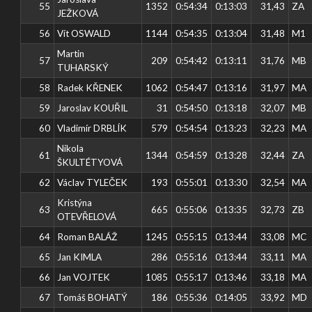
55
1352
0:54:34
0:13:03
31,43
ZA
JEŽKOVÁ
56
Vít OSWALD
1144
0:54:35
0:13:04
31,48
M1
Martin
57
209
0:54:42
0:13:11
31,76
MB
TUHARSKÝ
58
Radek KŘENEK
1062
0:54:47
0:13:16
31,97
MA
59
Jaroslav KOUŘIL
31
0:54:50
0:13:18
32,07
MB
60
Vladimír DRBLÍK
579
0:54:54
0:13:23
32,23
MA
Nikola
61
1344
0:54:59
0:13:28
32,44
ZA
ŠKULTÉTYOVÁ
62
Václav TYLEČEK
193
0:55:01
0:13:30
32,54
MA
Kristýna
63
665
0:55:06
0:13:35
32,73
ZB
OTEVŘELOVÁ
64
Roman BALÁŽ
1245
0:55:15
0:13:44
33,08
MC
65
Jan KIMLA
286
0:55:16
0:13:44
33,11
MA
66
Jan VOJTEK
1085
0:55:17
0:13:46
33,18
MA
67
Tomáš BOHATÝ
186
0:55:36
0:14:05
33,92
MD