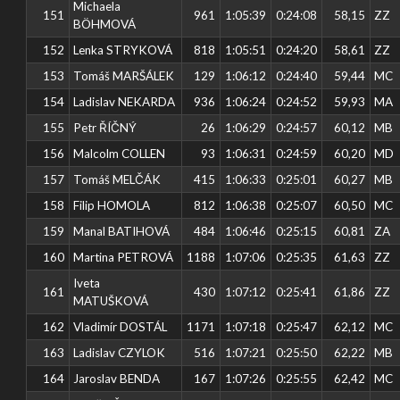
Michaela
151
961
1:05:39
0:24:08
58,15
ZZ
BÖHMOVÁ
152
Lenka STRYKOVÁ
818
1:05:51
0:24:20
58,61
ZZ
153
Tomáš MARŠÁLEK
129
1:06:12
0:24:40
59,44
MC
154
Ladislav NEKARDA
936
1:06:24
0:24:52
59,93
MA
155
Petr ŘÍČNÝ
26
1:06:29
0:24:57
60,12
MB
156
Malcolm COLLEN
93
1:06:31
0:24:59
60,20
MD
157
Tomáš MELČÁK
415
1:06:33
0:25:01
60,27
MB
158
Filip HOMOLA
812
1:06:38
0:25:07
60,50
MC
159
Manal BATIHOVÁ
484
1:06:46
0:25:15
60,81
ZA
160
Martina PETROVÁ
1188
1:07:06
0:25:35
61,63
ZZ
Iveta
161
430
1:07:12
0:25:41
61,86
ZZ
MATUŠKOVÁ
162
Vladimír DOSTÁL
1171
1:07:18
0:25:47
62,12
MC
163
Ladislav CZYLOK
516
1:07:21
0:25:50
62,22
MB
164
Jaroslav BENDA
167
1:07:26
0:25:55
62,42
MC