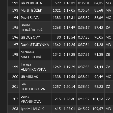
192
Jiří POKLUDA
599
1:16:32
0:35:01
84,35
MB
193
Martin BŮŽEK
1021
1:17:05
0:35:34
85,68
MA
194
Pavel SLÍVA
1383
1:17:31
0:35:59
86,69
MC
Libuše
195
1268
1:17:49
0:36:17
87,42
ZA
HORÁČKOVÁ
196
Jiří DUBOVÝ
80
1:18:54
0:37:23
90,05
MC
197
David STUDÝNKA
1362
1:19:25
0:37:54
91,28
MB
Michaela
198
1342
1:19:28
0:37:56
91,38
ZB
MACEJKOVÁ
Tereza
199
1269
1:19:29
0:37:58
91,44
ZA
HLISNIKOVSKÁ
200
Jiří MIKLÁŠ
1338
1:19:55
0:38:24
92,49
MC
Lea
201
1257
1:20:14
0:38:42
93,23
ZZ
HOLUBCIKOVA
Lenka
202
215
1:23:30
0:41:59
101,13
ZZ
VRANÍKOVÁ
203
Igor MIHALČÍK
615
1:27:01
0:45:29
109,57
MD