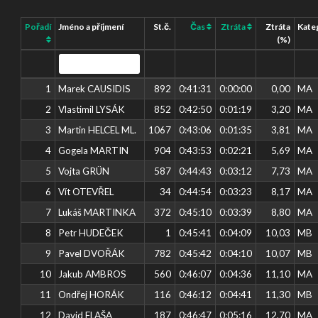
Pořadí
Jméno a příjmení
St.č.
Čas
Ztráta
Ztráta
Kate
(%)
1
Marek CAUSIDIS
892
0:41:31
0:00:00
0,00
MA
2
Vlastimil LYSÁK
852
0:42:50
0:01:19
3,20
MA
3
Martin HELCEL ML.
1067
0:43:06
0:01:35
3,81
MA
4
Gogela MARTIN
904
0:43:53
0:02:21
5,69
MA
5
Vojta GRÜN
587
0:44:43
0:03:12
7,73
MA
6
Vít OTEVŘEL
34
0:44:54
0:03:23
8,17
MA
7
Lukáš MARTINKA
372
0:45:10
0:03:39
8,80
MA
8
Petr HUDEČEK
1
0:45:41
0:04:09
10,03
MB
9
Pavel DVOŘÁK
782
0:45:42
0:04:10
10,07
MB
10
Jakub AMBROS
560
0:46:07
0:04:36
11,10
MA
11
Ondřej HORÁK
116
0:46:12
0:04:41
11,30
MB
12
David FLAŠA
187
0:46:47
0:05:16
12,70
MA