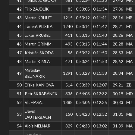
41
Tomáš JUREČKA
681
0:52:54
0:11:23
27,42
MA
42
Filip ŽAJDLÍK
85
0:53:05
0:11:34
27,86
MB
43
Martin KRHUT
1215
0:53:12
0:11:41
28,16
MB
44
Tadeáš PLISKA
1240
0:53:14
0:11:42
28,21
M1
45
Lukáš VRUBEL
411
0:53:15
0:11:43
28,26
MA
46
Martin GRIMM
493
0:53:15
0:11:44
28,28
MA
47
Kristián ŠKODA
56
0:53:22
0:11:50
28,53
MA
48
Martin KIMLA
471
0:53:24
0:11:53
28,62
MA
Miroslav
49
1291
0:53:29
0:11:58
28,84
MA
BEDNÁRIK
50
Eliška KANIOVÁ
514
0:53:39
0:12:07
29,21
ZB
51
Petr ŠKRABÁNEK
336
0:54:03
0:12:32
30,19
MD
52
Vít HASAL
1388
0:54:06
0:12:35
30,33
MJ
David
53
150
0:54:23
0:12:52
31,01
MB
LAUTERBACH
54
Alois MELNAR
829
0:54:33
0:13:02
31,39
MA
Jaroslava