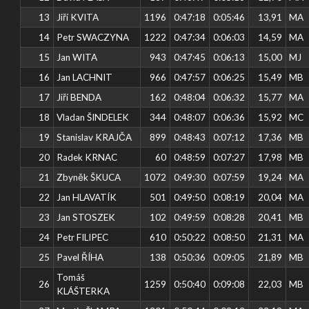
13
Jiří KVITA
1196
0:47:18
0:05:46
13,91
MA
14
Petr SWACZYNA
1222
0:47:34
0:06:03
14,59
MA
15
Jan WITA
943
0:47:45
0:06:13
15,00
MJ
16
Jan LACHNIT
966
0:47:57
0:06:25
15,49
MB
17
Jiří BENDA
162
0:48:04
0:06:32
15,77
MA
18
Vladan ŠINDELEK
344
0:48:07
0:06:36
15,92
MC
19
Stanislav KRAJČA
899
0:48:43
0:07:12
17,36
MB
20
Radek KRNAC
60
0:48:59
0:07:27
17,98
MB
21
Zbyněk ŠKUCA
1072
0:49:30
0:07:59
19,24
MA
22
Jan HLAVATÍK
501
0:49:50
0:08:19
20,04
MA
23
Jan STOSZEK
102
0:49:59
0:08:28
20,41
MB
24
Petr FILIPEC
610
0:50:22
0:08:50
21,31
MA
25
Pavel ŘÍHA
138
0:50:36
0:09:05
21,89
MB
Tomáš
26
1259
0:50:40
0:09:08
22,03
MB
KLÁŠTERKA