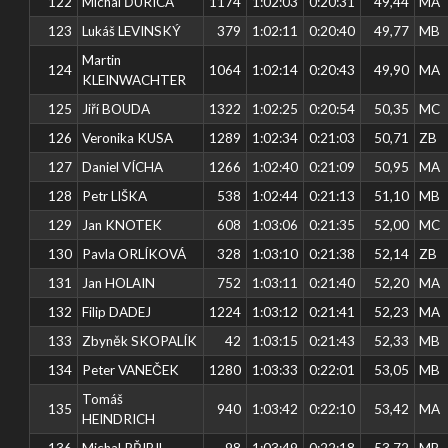
122
Michal ĎURICA
1174
1:02:03
0:20:31
49,44
MA
123
Lukáš LEVINSKÝ
379
1:02:11
0:20:40
49,77
MB
Martin
124
1064
1:02:14
0:20:43
49,90
MA
KLEINWACHTER
125
Jiří BOUDA
1322
1:02:25
0:20:54
50,35
MC
126
Veronika KUSA
1289
1:02:34
0:21:03
50,71
ZB
127
Daniel VÍCHA
1266
1:02:40
0:21:09
50,95
MA
128
Petr LIŠKA
538
1:02:44
0:21:13
51,10
MB
129
Jan KNOTEK
608
1:03:06
0:21:35
52,00
MC
130
Pavla ORLÍKOVÁ
328
1:03:10
0:21:38
52,14
ZB
131
Jan HOLAIN
752
1:03:11
0:21:40
52,20
MA
132
Filip DADEJ
1224
1:03:12
0:21:41
52,23
MA
133
Zbyněk SKOPALÍK
42
1:03:15
0:21:43
52,33
MB
134
Peter VANEČEK
1280
1:03:33
0:22:01
53,05
MB
Tomáš
135
940
1:03:42
0:22:10
53,42
MA
HEINDRICH
136
Michal PŘIBIL
98
1:03:49
0:22:18
53,72
MB