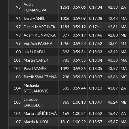
Adéla
95
1261
0:59:06
0:17:34
42,33
ZA
TOMANOVÁ
96
Ivo ZHÁNĚL
1006
0:59:09
0:17:38
42,48
MA
97
Daniel MARTÍNEK
1184
0:59:12
0:17:41
42,61
MA
98
Adam KONVIČKA
377
0:59:17
0:17:46
42,80
MB
99
Vojtěch PASEKA
1250
0:59:23
0:17:52
43,04
MJ
100
Lukáš RAFAJ
393
0:59:34
0:18:03
43,49
MA
101
Martin CAPEK
785
0:59:35
0:18:04
43,53
MA
102
Pavel VANĚK
1092
0:59:36
0:18:05
43,57
MA
103
Patrik SWACZYNA
238
0:59:38
0:18:07
43,66
MC
Michaela
104
535
0:59:44
0:18:13
43,87
ZA
STOJANOVIĆ
Jaroslav
105
963
1:00:18
0:18:47
45,24
MB
JAKUBECH
106
Marta JUŘÍČKOVÁ
169
1:00:24
0:18:52
45,47
ZA
107
Martin KUKOL
1310
1:00:29
0:18:57
45,67
MA