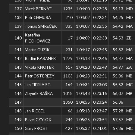
137
Mirek BERNÁT
1235
1:04:00
0:22:28
54,13
MD
138
Petr CHMURA
210
1:04:02
0:22:31
54,25
MD
139
Tomáš SMREČEK
833
1:04:07
0:22:35
54,42
MA
Kateřina
140
17
1:04:09
0:22:38
54,53
ZB
PIECHOWICZ
141
Martin GUŽÍK
931
1:04:17
0:22:45
54,82
MA
142
Radim BARANEK
1279
1:04:18
0:22:46
54,87
MA
143
Nikola KNOTEK
617
1:04:20
0:22:49
54,97
ZA
144
Petr OSTEREZY
1103
1:04:23
0:22:51
55,06
MB
145
Jan FIERLA ST.
164
1:04:34
0:23:03
55,52
MC
146
Zbyněk RAŠKA
1018
1:04:48
0:23:16
56,07
MB
147
1350
1:04:55
0:23:24
56,36
148
Jan RIEGEL
66
1:05:18
0:23:47
57,28
MB
149
Pavel CZYLOK
944
1:05:25
0:23:54
57,57
MB
150
Gary FROST
427
1:05:32
0:24:01
57,86
MC