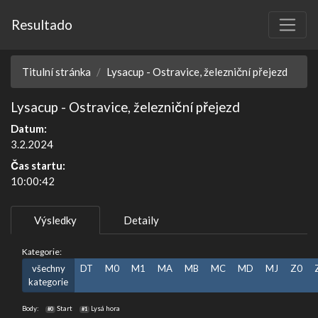
Resultado
Titulní stránka
Lysacup - Ostravice, železniční přejezd
Lysacup - Ostravice, železniční přejezd
Datum:
3.2.2024
Čas startu:
10:00:42
Výsledky
Detaily
Kategorie:
všechny
DT
M0
M1
MA
MB
MC
MD
MJ
Z0
kategorie
Body:
Start
Lysá hora
#0
#1