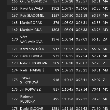
165
Ondřej ČERNOCH
357
1:07:28
0:25:57
62,51
MA
166
Pavel OSWALD
1302
1:07:37
0:26:06
62,88
MC
167
Petr SLADOMEL
1157
1:07:50
0:26:18
63,37
MA
168
Martin BORÁK
376
1:08:02
0:26:31
63,88
MA
169
Martin MIČKA
1303
1:08:04
0:26:33
63,96
MB
Věra
170
1376
1:08:34
0:27:03
65,15
ZA
VÁCLAVÍKOVÁ
171
Karel MATUŠEK
947
1:08:57
0:27:26
66,09
MC
172
Pavel HLAVICA
971
1:09:25
0:27:54
67,21
MC
173
Nela SEJKOROVÁ
309
1:09:38
0:28:07
67,73
ZJ
174
Radim HARABIŠ
89
1:09:53
0:28:21
68,31
MB
Tereza
175
918
1:10:12
0:28:41
69,09
ZJ
STRYKOVÁ
176
Jiří PORWISZ
817
1:10:45
0:29:14
70,41
MC
Radovan
177
495
1:10:53
0:29:22
70,73
MC
RUDICKÝ
178
Daniel GLOGAR
1281
1:11:15
0:29:43
71,60
MB