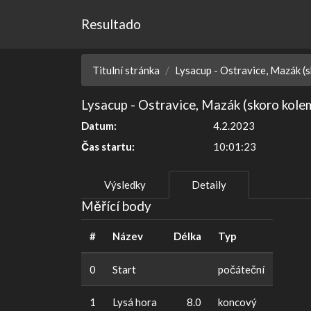
Resultado
Titulní stránka
Lysacup - Ostravice, Mazák (
Lysacup - Ostravice, Mazák (skoro kole
Datum:
4.2.2023
Čas startu:
10:01:23
Výsledky
Detaily
Měřící body
#
Název
Délka
Typ
0
Start
počáteční
1
Lysá hora
8.0
koncový