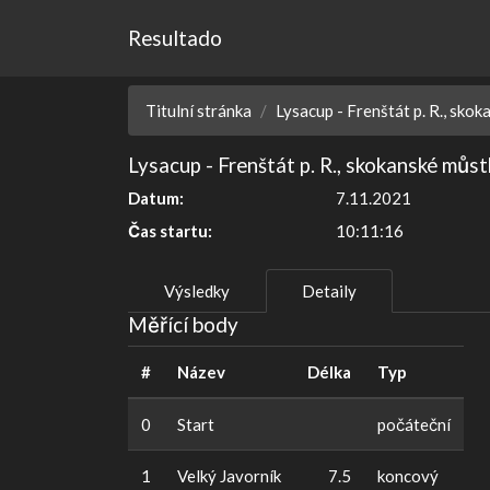
Resultado
Titulní stránka
Lysacup - Frenštát p. R., skok
Lysacup - Frenštát p. R., skokanské můst
Datum:
7.11.2021
Čas startu:
10:11:16
Výsledky
Detaily
Měřící body
#
Název
Délka
Typ
0
Start
počáteční
1
Velký Javorník
7.5
koncový