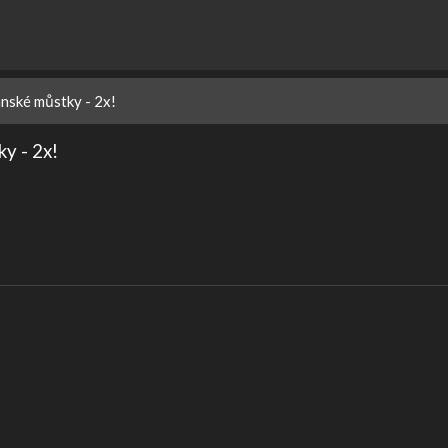
anské můstky - 2x!
ky - 2x!