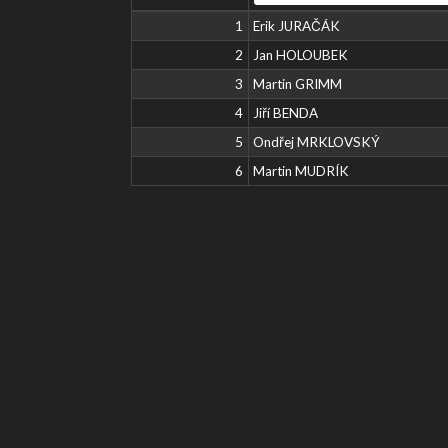
1
Erik JURAČÁK
2
Jan HOLOUBEK
3
Martin GRIMM
4
Jiří BENDA
5
Ondřej MRKLOVSKÝ
6
Martin MUDRÍK