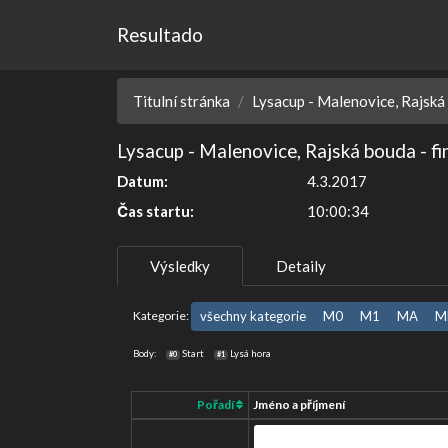
Resultado
Titulní stránka
Lysacup - Malenovice, Rajská 
Lysacup - Malenovice, Rajská bouda - fi
Datum:
4.3.2017
Čas startu:
10:00:34
Výsledky
Detaily
Kategorie:
všechny kategorie
M0
M1
MA
M
Body:
Start
Lysá hora
#0
#1
Pořadí
Jméno a příjmení