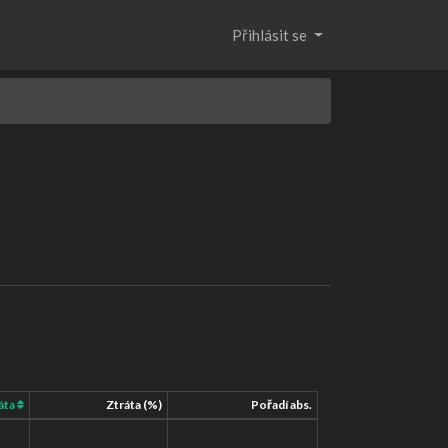
Přihlásit se
áta
Ztráta (%)
Pořadí abs.