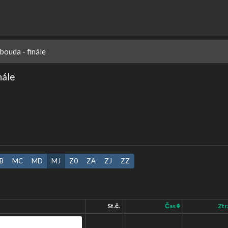
bouda - finále
nále
B
MC
MD
MJ
Z0
ZA
ZJ
ZZ
St.č.
Čas
Ztr