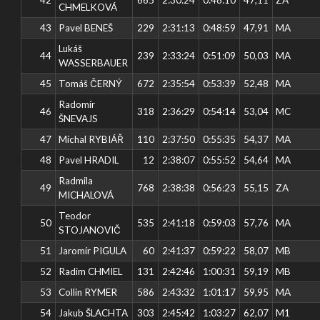
CHMELKOVÁ
43
Pavel BENEŠ
229
2:31:13
0:48:59
47,91
MA
Lukáš
44
239
2:33:24
0:51:09
50,03
MA
WASSERBAUER
45
Tomáš ČERNÝ
672
2:35:54
0:53:39
52,48
MA
Radomír
46
318
2:36:29
0:54:14
53,04
MC
ŠNEVAJS
47
Michal RYBIÁŘ
110
2:37:50
0:55:35
54,37
MA
48
Pavel HRADIL
12
2:38:07
0:55:52
54,64
MA
Radmila
49
768
2:38:38
0:56:23
55,15
ZA
MICHALOVÁ
Teodor
50
535
2:41:18
0:59:03
57,76
MA
STOJANOVIČ
51
Jaromír PIGULA
60
2:41:37
0:59:22
58,07
MB
52
Radim CHMIEL
131
2:42:46
1:00:31
59,19
MB
53
Collin RYMER
586
2:43:32
1:01:17
59,95
MA
54
Jakub ŠLACHTA
303
2:45:42
1:03:27
62,07
M1