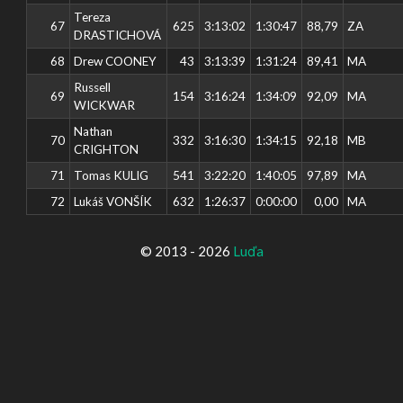
Tereza
67
625
3:13:02
1:30:47
88,79
ZA
DRASTICHOVÁ
68
Drew COONEY
43
3:13:39
1:31:24
89,41
MA
Russell
69
154
3:16:24
1:34:09
92,09
MA
WICKWAR
Nathan
70
332
3:16:30
1:34:15
92,18
MB
CRIGHTON
71
Tomas KULIG
541
3:22:20
1:40:05
97,89
MA
72
Lukáš VONŠÍK
632
1:26:37
0:00:00
0,00
MA
© 2013 - 2026
Luďa