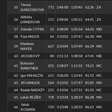
Tereza
55
772
2:46:00
1:03:45
62,36
ZA
KARKOŠKOVÁ
Alžběta
56
115
2:48:06
1:05:51
64,41
ZA
DIRNEROVÁ
57
Zdeněk CYPRA
23
2:48:09
1:05:54
64,45
MD
58
Paul ANGUS
64
2:50:02
1:07:47
66,30
MA
Matthew
59
627
2:50:04
1:07:49
66,34
MA
MAYER
60
Jiří DUBOVÝ
80
2:51:13
1:08:58
67,45
MB
Bohuslav
61
255
2:58:07
1:15:52
74,21
MC
ŠVANTNER
62
Igor MIHALČÍK
615
3:06:00
1:23:45
81,92
MC
63
Jiří HANULÍK
564
3:10:02
1:27:47
85,85
MA
64
Radek NADAŽY
235
3:10:06
1:27:51
85,92
MC
65
Lukáš REJŽEK
718
3:10:34
1:28:19
86,38
MA
Jakub
66
720
3:10:48
1:28:33
86,61
MA
KOSMÁK