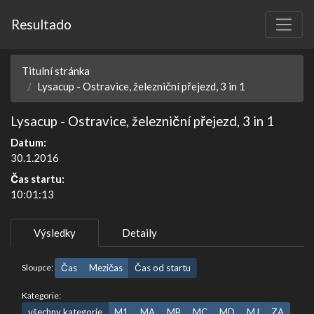
Resultado
Titulní stránka
Lysacup - Ostravice, železniční přejezd, 3 in 1
Lysacup - Ostravice, železniční přejezd, 3 in 1
Datum:
30.1.2016
Čas startu:
10:01:13
Výsledky
Detaily
Sloupce:
Čas
Mezičas
Čas od startu
Kategorie:
všechny kategorie
M1
MA
MB
MC
MD
MJ
ZA