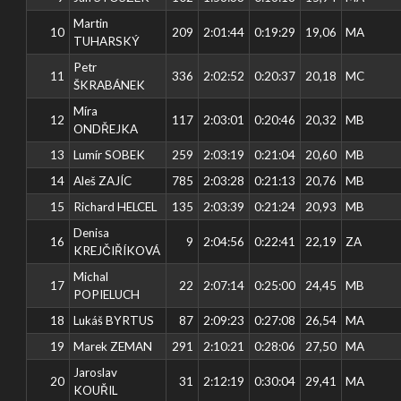
Martin
10
209
2:01:44
0:19:29
19,06
MA
TUHARSKÝ
Petr
11
336
2:02:52
0:20:37
20,18
MC
ŠKRABÁNEK
Míra
12
117
2:03:01
0:20:46
20,32
MB
ONDŘEJKA
13
Lumír SOBEK
259
2:03:19
0:21:04
20,60
MB
14
Aleš ZAJÍC
785
2:03:28
0:21:13
20,76
MB
15
Richard HELCEL
135
2:03:39
0:21:24
20,93
MB
Denisa
16
9
2:04:56
0:22:41
22,19
ZA
KREJČIŘÍKOVÁ
Michal
17
22
2:07:14
0:25:00
24,45
MB
POPIELUCH
18
Lukáš BYRTUS
87
2:09:23
0:27:08
26,54
MA
19
Marek ZEMAN
291
2:10:21
0:28:06
27,50
MA
Jaroslav
20
31
2:12:19
0:30:04
29,41
MA
KOUŘIL