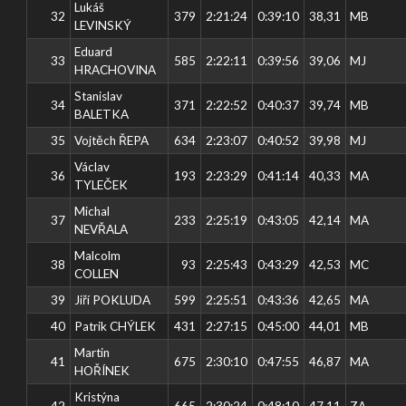
Lukáš
32
379
2:21:24
0:39:10
38,31
MB
LEVINSKÝ
Eduard
33
585
2:22:11
0:39:56
39,06
MJ
HRACHOVINA
Stanislav
34
371
2:22:52
0:40:37
39,74
MB
BALETKA
35
Vojtěch ŘEPA
634
2:23:07
0:40:52
39,98
MJ
Václav
36
193
2:23:29
0:41:14
40,33
MA
TYLEČEK
Michal
37
233
2:25:19
0:43:05
42,14
MA
NEVŘALA
Malcolm
38
93
2:25:43
0:43:29
42,53
MC
COLLEN
39
Jiří POKLUDA
599
2:25:51
0:43:36
42,65
MA
40
Patrik CHÝLEK
431
2:27:15
0:45:00
44,01
MB
Martin
41
675
2:30:10
0:47:55
46,87
MA
HOŘÍNEK
Kristýna
42
665
2:30:24
0:48:10
47,11
ZA