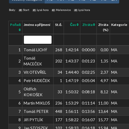
Body:
Start
Lysá hora
Malenovice
Lysá hora
#0
#1
#2
#3
Pořadí
Jméno a příjmení
St.č.
Čas
Ztráta
Ztráta
Kategorie
(%)
1
Tomáš LICHÝ
268
1:42:14
0:00:00
0,00
MA
Tomáš
2
202
1:43:37
0:01:23
1,35
MA
MACEČEK
3
Vít OTEVŘEL
34
1:44:40
0:02:25
2,37
MA
4
Petr HUDEČEK
1
1:47:19
0:05:04
4,97
MA
Oldřich
5
33
1:50:32
0:08:18
8,12
MA
KOKOŠEK
6
Martin MIKLOŠ
236
1:53:29
0:11:14
11,00
MA
7
Tomáš PETER
448
1:56:11
0:13:56
13,64
MA
8
Jiří PYTLÍK
177
1:58:22
0:16:07
15,77
MA
9
Jan STOSZEK
102
1:58:33
0:16:18
15,94
MA