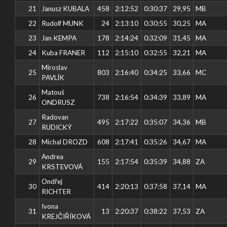
21
Janusz KUBALA
458
2:12:52
0:30:37
29,95
MB
22
Rudolf MUNK
24
2:13:10
0:30:55
30,25
MA
23
Jan KEMPA
178
2:14:24
0:32:09
31,45
MA
24
Kuba FRANER
112
2:15:10
0:32:55
32,21
MA
Miroslav
25
803
2:16:40
0:34:25
33,66
MC
PAVLÍK
Matouš
26
738
2:16:54
0:34:39
33,89
MA
ONDRUSZ
Radovan
27
495
2:17:22
0:35:07
34,36
MB
RUDICKÝ
28
Michal DROZD
608
2:17:41
0:35:26
34,67
MA
Andrea
29
155
2:17:54
0:35:39
34,88
ZA
KRSTEVOVÁ
Ondřej
30
414
2:20:13
0:37:58
37,14
MA
RICHTER
Ivona
31
13
2:20:37
0:38:22
37,53
ZA
KREJČIŘÍKOVÁ