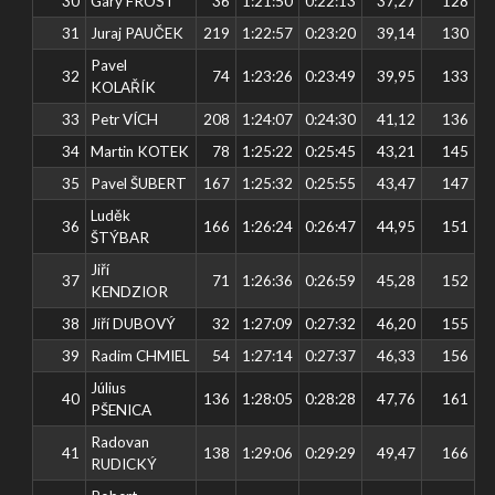
30
Gary FROST
36
1:21:50
0:22:13
37,27
128
31
Juraj PAUČEK
219
1:22:57
0:23:20
39,14
130
Pavel
32
74
1:23:26
0:23:49
39,95
133
KOLAŘÍK
33
Petr VÍCH
208
1:24:07
0:24:30
41,12
136
34
Martin KOTEK
78
1:25:22
0:25:45
43,21
145
35
Pavel ŠUBERT
167
1:25:32
0:25:55
43,47
147
Luděk
36
166
1:26:24
0:26:47
44,95
151
ŠTÝBAR
Jiří
37
71
1:26:36
0:26:59
45,28
152
KENDZIOR
38
Jiří DUBOVÝ
32
1:27:09
0:27:32
46,20
155
39
Radim CHMIEL
54
1:27:14
0:27:37
46,33
156
Július
40
136
1:28:05
0:28:28
47,76
161
PŠENICA
Radovan
41
138
1:29:06
0:29:29
49,47
166
RUDICKÝ