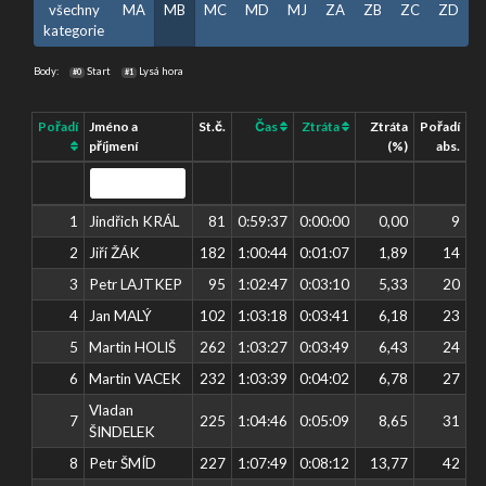
všechny
MA
MB
MC
MD
MJ
ZA
ZB
ZC
ZD
kategorie
Body:
Start
Lysá hora
#0
#1
Pořadí
Jméno a
St.č.
Čas
Ztráta
Ztráta
Pořadí
příjmení
(%)
abs.
1
Jindřich KRÁL
81
0:59:37
0:00:00
0,00
9
2
Jiří ŽÁK
182
1:00:44
0:01:07
1,89
14
3
Petr LAJTKEP
95
1:02:47
0:03:10
5,33
20
4
Jan MALÝ
102
1:03:18
0:03:41
6,18
23
5
Martin HOLIŠ
262
1:03:27
0:03:49
6,43
24
6
Martin VACEK
232
1:03:39
0:04:02
6,78
27
Vladan
7
225
1:04:46
0:05:09
8,65
31
ŠINDELEK
8
Petr ŠMÍD
227
1:07:49
0:08:12
13,77
42