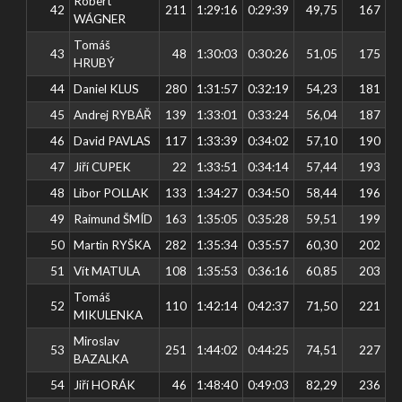
Robert
42
211
1:29:16
0:29:39
49,75
167
WÁGNER
Tomáš
43
48
1:30:03
0:30:26
51,05
175
HRUBÝ
44
Daniel KLUS
280
1:31:57
0:32:19
54,23
181
45
Andrej RYBÁŘ
139
1:33:01
0:33:24
56,04
187
46
David PAVLAS
117
1:33:39
0:34:02
57,10
190
47
Jiří CUPEK
22
1:33:51
0:34:14
57,44
193
48
Libor POLLAK
133
1:34:27
0:34:50
58,44
196
49
Raimund ŠMÍD
163
1:35:05
0:35:28
59,51
199
50
Martin RYŠKA
282
1:35:34
0:35:57
60,30
202
51
Vít MATULA
108
1:35:53
0:36:16
60,85
203
Tomáš
52
110
1:42:14
0:42:37
71,50
221
MIKULENKA
Miroslav
53
251
1:44:02
0:44:25
74,51
227
BAZALKA
54
Jiří HORÁK
46
1:48:40
0:49:03
82,29
236