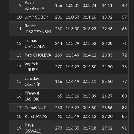
Pavel
9
156
1:08:01
0:08:24
14,11
43
SZEBESTA
10
Lumír SOBEK
231
1:10:53
0:11:16
18,92
57
Radek
11
260
1:13:00
0:13:23
22,46
68
LESZCZYNSKI
Tomáš
12
244
1:13:29
0:13:52
23,28
71
CIENCIALA
13
Petr CHOLEVA
269
1:13:49
0:14:12
23,83
72
Vojtěch
14
270
1:14:27
0:14:50
24,90
76
HRUBÝ
Jaroslav
15
116
1:14:49
0:15:11
25,50
77
OLEJNÍK
Přemysl
16
65
1:15:16
0:15:39
26,27
80
JASIOK
17
Tomáš NUTIL
263
1:15:27
0:15:50
26,56
82
18
Karel JANAS
60
1:15:49
0:16:12
27,20
85
Pavel
19
273
1:16:55
0:17:18
29,02
91
OSWALD