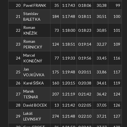
20
Pavel FRANK
35
1:17:43
0:18:06
30,38
99
Stanislav
21
184
1:17:48
0:18:11
30,51
100
BALETKA
Roman
22
73
1:18:00
0:18:23
30,85
101
KNĚŽÍK
Roman
23
124
1:18:51
0:19:14
32,27
109
PERNICKÝ
Marcel
24
77
1:19:33
0:19:56
33,45
116
KONEČNÝ
Jan
25
175
1:19:48
0:20:11
33,86
117
VOJKŮVKA
26
Karel ŠIŠKA
160
1:20:15
0:20:38
34,61
119
Marek
27
207
1:21:19
0:21:42
36,42
124
TEŠNAR
28
David BOCEK
13
1:21:42
0:22:05
37,05
126
Lukáš
29
274
1:21:48
0:22:10
37,21
127
LEVINSKÝ