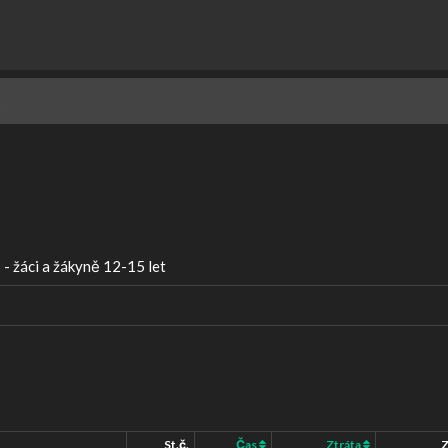
- žáci a žákyně 12-15 let
St.č.
Čas
Ztráta
Z