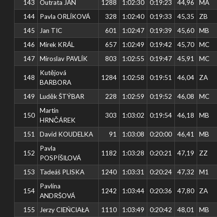
143
Outrata JAN
1288
1:02:30
0:19:23
44,96
MA
144
Pavla ORLÍKOVÁ
328
1:02:40
0:19:33
45,35
ZB
145
Jan TIC
601
1:02:47
0:19:39
45,60
MB
146
Mirek KRÁL
657
1:02:49
0:19:42
45,70
MC
147
Miroslav PAVLÍK
803
1:02:55
0:19:47
45,91
MC
Kutějová
148
1284
1:02:58
0:19:51
46,04
ZA
BARBORA
149
Luděk ŠTÝBAR
228
1:02:59
0:19:52
46,08
MC
Martin
150
303
1:03:02
0:19:54
46,18
MB
HRNČÁREK
151
David KOUDELKA
91
1:03:08
0:20:00
46,41
MB
Pavla
152
1182
1:03:28
0:20:21
47,19
ZZ
POSPÍŠILOVÁ
153
Tadeáš PLISKA
1240
1:03:31
0:20:24
47,32
M1
Pavlína
154
1242
1:03:44
0:20:36
47,80
ZA
ANDRŠOVÁ
155
Jerzy CIEŃCIAŁA
1110
1:03:49
0:20:42
48,01
MB