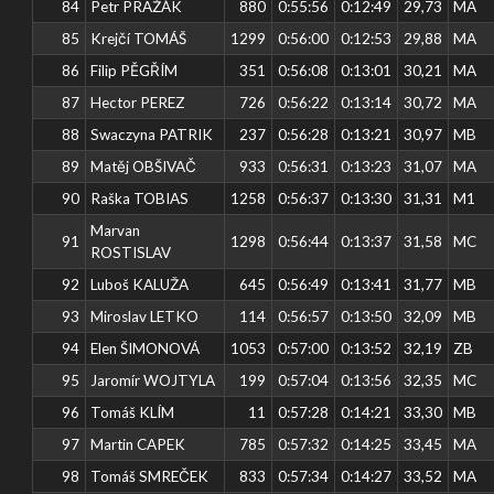
84
Petr PRAŽÁK
880
0:55:56
0:12:49
29,73
MA
85
Krejčí TOMÁŠ
1299
0:56:00
0:12:53
29,88
MA
86
Filip PĚGŘÍM
351
0:56:08
0:13:01
30,21
MA
87
Hector PEREZ
726
0:56:22
0:13:14
30,72
MA
88
Swaczyna PATRIK
237
0:56:28
0:13:21
30,97
MB
89
Matěj OBŠIVAČ
933
0:56:31
0:13:23
31,07
MA
90
Raška TOBIAS
1258
0:56:37
0:13:30
31,31
M1
Marvan
91
1298
0:56:44
0:13:37
31,58
MC
ROSTISLAV
92
Luboš KALUŽA
645
0:56:49
0:13:41
31,77
MB
93
Miroslav LETKO
114
0:56:57
0:13:50
32,09
MB
94
Elen ŠIMONOVÁ
1053
0:57:00
0:13:52
32,19
ZB
95
Jaromír WOJTYLA
199
0:57:04
0:13:56
32,35
MC
96
Tomáš KLÍM
11
0:57:28
0:14:21
33,30
MB
97
Martin CAPEK
785
0:57:32
0:14:25
33,45
MA
98
Tomáš SMREČEK
833
0:57:34
0:14:27
33,52
MA