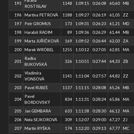
Farana
195
1148
1:09:15
0:26:08
60,60
MB
ROSTISLAV
196
Martina PETROVÁ
1188
1:09:27
0:26:19
61,05
ZZ
197
Petr GROMUS
173
1:09:31
0:26:23
61,21
MD
198
Harabiš RADIM
89
1:09:36
0:26:29
61,44
MB
199
Marta JUŘÍČKOVÁ
169
1:09:52
0:26:44
62,03
ZA
200
Marek WRÓBEL
1255
1:10:12
0:27:05
62,81
MA
Radka
201
326
1:10:51
0:27:44
64,33
ZB
BUKOVSKÁ
Vladimíra
202
1141
1:11:04
0:27:57
64,82
ZZ
VONSOVÁ
203
Pavel RUBEŠ
1137
1:11:15
0:28:08
65,26
MB
Pavel
204
834
1:11:31
0:28:24
65,86
MA
BORDOVSKÝ
205
Jan GEMBARA
633
1:11:38
0:28:30
66,12
MA
206
Nela SEJKOROVÁ
309
1:12:07
0:29:00
67,27
ZJ
207
Martin RYŠKA
174
1:12:20
0:29:13
67,77
MC