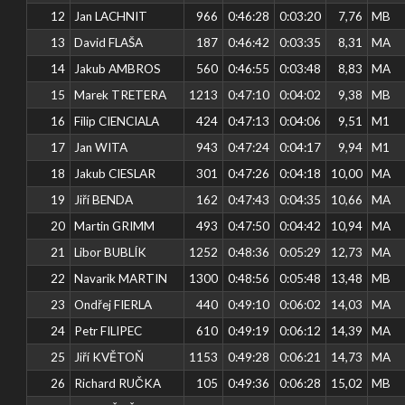
12
Jan LACHNIT
966
0:46:28
0:03:20
7,76
MB
13
David FLAŠA
187
0:46:42
0:03:35
8,31
MA
14
Jakub AMBROS
560
0:46:55
0:03:48
8,83
MA
15
Marek TRETERA
1213
0:47:10
0:04:02
9,38
MB
16
Filip CIENCIALA
424
0:47:13
0:04:06
9,51
M1
17
Jan WITA
943
0:47:24
0:04:17
9,94
M1
18
Jakub CIESLAR
301
0:47:26
0:04:18
10,00
MA
19
Jiří BENDA
162
0:47:43
0:04:35
10,66
MA
20
Martin GRIMM
493
0:47:50
0:04:42
10,94
MA
21
Libor BUBLÍK
1252
0:48:36
0:05:29
12,73
MA
22
Navarik MARTIN
1300
0:48:56
0:05:48
13,48
MB
23
Ondřej FIERLA
440
0:49:10
0:06:02
14,03
MA
24
Petr FILIPEC
610
0:49:19
0:06:12
14,39
MA
25
Jiří KVĚTOŇ
1153
0:49:28
0:06:21
14,73
MA
26
Richard RUČKA
105
0:49:36
0:06:28
15,02
MB