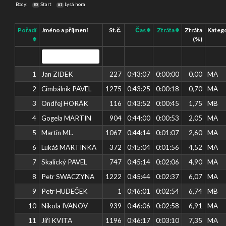
Body:
Start
Lysá hora
#0
#1
Pořadí
Jméno a příjmení
St.č.
Čas
Ztráta
Ztráta
Kateg
(%)
1
Jan ZIDEK
227
0:43:07
0:00:00
0,00
MA
2
Cimbálník PAVEL
1275
0:43:25
0:00:18
0,70
MA
3
Ondřej HORÁK
116
0:43:52
0:00:45
1,75
MB
4
Gogela MARTIN
904
0:44:00
0:00:53
2,05
MA
5
Martin ML.
1067
0:44:14
0:01:07
2,60
MA
6
Lukáš MARTINKA
372
0:45:04
0:01:56
4,52
MA
7
Skalický PAVEL
747
0:45:14
0:02:06
4,90
MA
8
Petr SWACZYNA
1222
0:45:44
0:02:37
6,07
MA
9
Petr HUDEČEK
1
0:46:01
0:02:54
6,74
MB
10
Nikola IVANOV
939
0:46:06
0:02:58
6,91
MA
11
Jiří KVITA
1196
0:46:17
0:03:10
7,35
MA