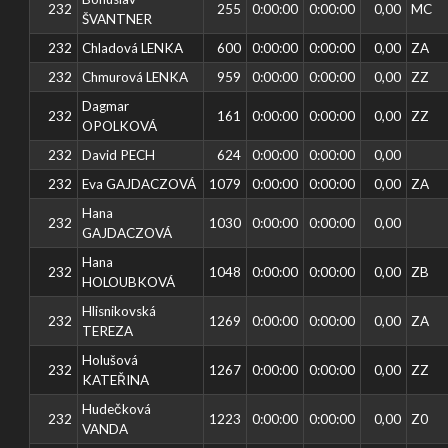
232
255
0:00:00
0:00:00
0,00
MC
ŠVANTNER
232
Chladová LENKA
600
0:00:00
0:00:00
0,00
ZA
232
Chmurová LENKA
959
0:00:00
0:00:00
0,00
ZZ
Dagmar
232
161
0:00:00
0:00:00
0,00
ZZ
OPOLKOVÁ
232
David PECH
624
0:00:00
0:00:00
0,00
232
Eva GAJDACZOVÁ
1079
0:00:00
0:00:00
0,00
ZA
Hana
232
1030
0:00:00
0:00:00
0,00
GAJDACZOVÁ
Hana
232
1048
0:00:00
0:00:00
0,00
ZB
HOLOUBKOVÁ
Hlisnikovská
232
1269
0:00:00
0:00:00
0,00
ZA
TEREZA
Holušová
232
1267
0:00:00
0:00:00
0,00
ZZ
KATEŘINA
Hudečková
232
1223
0:00:00
0:00:00
0,00
Z0
VANDA