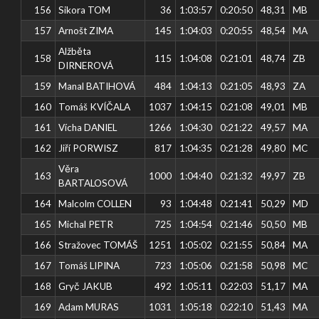
156
Sikora TOM
36
1:03:57
0:20:50
48,31
MB
157
Arnošt ZIMA
145
1:04:03
0:20:55
48,54
MA
Alžběta
158
115
1:04:08
0:21:01
48,74
ZB
DIRNEROVÁ
159
Manal BATIHOVÁ
484
1:04:13
0:21:05
48,93
ZA
160
Tomáš KVÍČALA
1037
1:04:15
0:21:08
49,01
MB
161
Vícha DANIEL
1266
1:04:30
0:21:22
49,57
MA
162
Jiří PORWISZ
817
1:04:35
0:21:28
49,80
MC
Věra
163
1000
1:04:40
0:21:32
49,97
ZB
BARTALOSOVÁ
164
Malcolm COLLEN
93
1:04:48
0:21:41
50,29
MD
165
Michal PETR
725
1:04:54
0:21:46
50,50
MB
166
Stražovec TOMÁŠ
1251
1:05:02
0:21:55
50,84
MA
167
Tomáš LIPINA
723
1:05:06
0:21:58
50,98
MC
168
Gryč JAKUB
492
1:05:11
0:22:03
51,17
MA
169
Adam MURAS
1031
1:05:18
0:22:10
51,43
MA