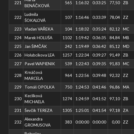
221
565
1:16:32
0:33:25
77,50
ZB
BENÁČKOVÁ
Ludmila
222
107
1:16:46
0:33:39
78,04
ZZ
ŠOKALOVÁ
223
Vladan VAŘEKA
104
1:18:32
0:35:24
82,12
MC
224
Marek HOLUŠA
1102
1:19:42
0:36:35
84,84
MB
225
Jan ŠIMČÁK
242
1:19:49
0:36:42
85,12
MD
226
Holubcikova LEA
1257
1:22:34
0:39:27
91,49
ZB
227
Pavel WAPIENIK
539
1:22:43
0:39:35
91,83
MC
Krnáčová
228
964
1:22:56
0:39:48
92,32
ZZ
MARCELA
229
Tomáš OPOLKA
750
1:24:53
0:41:46
96,86
MA
Keclíková
230
1274
1:24:59
0:41:52
97,10
ZB
MICHAELA
231
Ševčík TEREZA
1305
1:25:01
0:41:54
97,18
ZA
Alexandra
232
383
0:00:00
0:00:00
0,00
ZZ
GROMUSOVA
Bohuslav