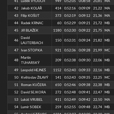
41
Luděk VÝDUCH
949
0:52:05
0:08:58
20,81
MA
42
Jakub KOLÁŘ
414
0:52:16
0:09:09
21,22
MA
43
Filip KOŠUT
373
0:52:19
0:09:12
21,36
MA
44
Radek KRNAC
60
0:52:29
0:09:21
21,72
MB
45
Jiří BLAŽEK
1180
0:52:30
0:09:22
21,75
MA
David
46
150
0:52:31
0:09:24
21,82
MB
LAUTERBACH
47
Ivan STOPKA
921
0:52:36
0:09:28
21,99
MC
Martin
48
209
0:52:38
0:09:30
22,06
MB
TUHARSKÝ
49
Leopold HEJNEŠ
1152
0:52:40
0:09:33
22,16
MB
50
Květoslav ŽILAVÝ
141
0:52:43
0:09:35
22,25
MC
51
Roman KUČERA
650
0:52:46
0:09:38
22,38
MB
52
David SEJKORA
272
0:52:48
0:09:41
22,47
MB
53
Lukáš VRUBEL
411
0:52:49
0:09:42
22,50
MA
54
Lumír SOBEK
259
0:52:55
0:09:48
22,74
MB