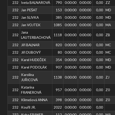
232
Iveta BALNAROVÁ
790
0:00:00
0:00:00
0,00
ZZ
232
Jan PEŠAT
153
0:00:00
0:00:00
0,00
MD
232
Jan SLIVKA
385
0:00:00
0:00:00
0,00
MD
232
Jan VOJTEK
1085
0:00:00
0:00:00
0,00
MA
Jana
232
1118
0:00:00
0:00:00
0,00
ZB
LAUTERBACHOVÁ
232
Jiří BALNAR
820
0:00:00
0:00:00
0,00
MC
232
Jiří DUBOVÝ
80
0:00:00
0:00:00
0,00
MC
232
Karel HUDEČEK
354
0:00:00
0:00:00
0,00
MD
232
Karel PODOLÁK
907
0:00:00
0:00:00
0,00
MD
Karolína
232
1138
0:00:00
0:00:00
0,00
ZJ
JUŘICOVÁ
Katarína
232
957
0:00:00
0:00:00
0,00
Z0
FRANEROVÁ
232
Klimešová ANNA
398
0:00:00
0:00:00
0,00
Z0
232
Kouřil JR.
2022
0:00:00
0:00:00
0,00
232
Kuba FRANER
112
0:00:00
0:00:00
0,00
MA