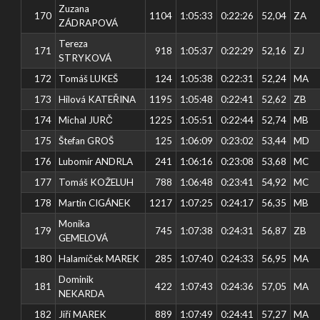
Zuzana
170
1104
1:05:33
0:22:26
52,04
ZA
ZÁDRAPOVÁ
Tereza
171
918
1:05:37
0:22:29
52,16
ZJ
STRYKOVÁ
172
Tomáš LUKEŠ
124
1:05:38
0:22:31
52,24
MA
173
Hilová KATEŘINA
1195
1:05:48
0:22:41
52,62
ZB
174
Michal JURČ
1225
1:05:51
0:22:44
52,74
MB
175
Štefan GROŠ
125
1:06:09
0:23:02
53,44
MD
176
Lubomír ANDRLA
241
1:06:16
0:23:08
53,68
MC
177
Tomáš KOŽELUH
788
1:06:48
0:23:41
54,92
MC
178
Martin CIGÁNEK
1217
1:07:25
0:24:17
56,35
MB
Monika
179
745
1:07:38
0:24:31
56,87
ZB
GEMELOVÁ
180
Halamíček MAREK
285
1:07:40
0:24:33
56,95
MA
Dominik
181
422
1:07:43
0:24:36
57,05
MA
NEKARDA
182
Jiří MAREK
889
1:07:49
0:24:41
57,27
MA