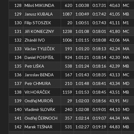
128
Miloš MIKUNDA
620
1:00:38
0:17:31
40,63
MC
129
Janusz KUBALA
1087
1:00:49
0:17:42
41,05
MB
130
Filip STOSZEK
20
1:00:51
0:17:43
41,11
M1
131
Jiří KONIECZNY
1238
1:01:08
0:18:01
41,80
MC
132
Zháněl IVO
1006
1:01:15
0:18:08
42,06
MA
133
Václav TYLEČEK
193
1:01:20
0:18:13
42,24
MA
134
Daniel POSPÍŠIL
924
1:01:21
0:18:14
42,30
MA
135
Petr LIŠKA
538
1:01:24
0:18:16
42,39
MB
136
Jaroslav BENDA
167
1:01:43
0:18:35
43,13
MC
137
Petr CHMURA
210
1:01:48
0:18:41
43,34
MD
138
Vít HORÁČEK
1159
1:01:53
0:18:45
43,51
MB
139
Ondřej MUROŇ
29
1:02:03
0:18:56
43,91
MJ
140
Vladimír SLOVÁK
240
1:02:08
0:19:01
44,10
MD
141
Ondřej ČERNOCH
357
1:02:14
0:19:07
44,34
MA
142
Marek TEŠNAR
531
1:02:27
0:19:19
44,83
MB