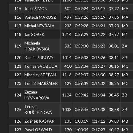
115
Jozef ŠIMON
602
0:59:24
0:16:17
37,77
MA
116
Vojtěch MAROSZ
497
0:59:26
0:16:19
37,85
MA
117
Michal NEVŘALA
233
0:59:28
0:16:21
37,93
MB
118
Jan SOBEK
1214
0:59:29
0:16:22
37,97
M1
Michaela
119
535
0:59:30
0:16:23
38,01
ZA
KRAKOVSKÁ
120
Kamila ŠUBOVÁ
1014
0:59:33
0:16:26
38,11
ZB
121
Tomáš SVOBODA
410
0:59:34
0:16:27
38,15
MC
122
Miroslav ŠTĚPÁN
1116
0:59:37
0:16:30
38,27
MB
123
Tomáš MARŠÁLEK
129
0:59:39
0:16:32
38,35
MC
Zuzana
124
1124
0:59:42
0:16:34
38,45
ZB
HYVNAROVÁ
Tereza
125
1038
0:59:45
0:16:38
38,58
ZB
KULŠTEJNOVÁ
126
Zdeněk KAŠPAR
133
1:00:19
0:17:12
39,89
MB
127
Pavel OSWALD
170
1:00:34
0:17:27
40,47
MB