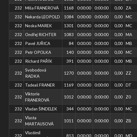
232
Míša FRANEROVÁ
1168
0:00:00
0:00:00
0,00
ZA
232
Nekarda LEOPOLD
1084
0:00:00
0:00:00
0,00
MC
232
Noska MAREK
1301
0:00:00
0:00:00
0,00
MC
232
Ondřej RICHTER
1083
0:00:00
0:00:00
0,00
MA
232
Pavel JUŘICA
84
0:00:00
0:00:00
0,00
MB
232
Petr OPOLKA
140
0:00:00
0:00:00
0,00
MC
232
Richard PAŘÍK
391
0:00:00
0:00:00
0,00
MB
Svobodová
232
1270
0:00:00
0:00:00
0,00
ZZ
RADKA
232
Tadeaš FRANER
1169
0:00:00
0:00:00
0,00
DT
Viktorie
232
1012
0:00:00
0:00:00
0,00
Z0
FRANEROVÁ
232
Vladan ŠINDELEK
344
0:00:00
0:00:00
0,00
MC
Vlasta
232
1011
0:00:00
0:00:00
0,00
ZB
MARTAUSOVÁ
Vlastimil
232
813
0:00:00
0:00:00
0,00
MD