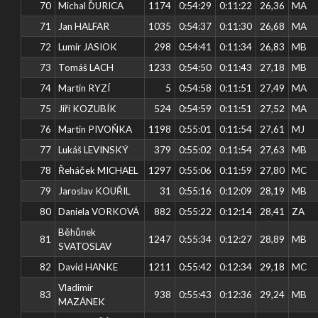
70
Michal ĎURICA
1174
0:54:29
0:11:22
26,36
MA
71
Jan HALFAR
1035
0:54:37
0:11:30
26,68
MA
72
Lumír JASIOK
298
0:54:41
0:11:34
26,83
MB
73
Tomáš LACH
1233
0:54:50
0:11:43
27,18
MB
74
Martin RYZÍ
5
0:54:58
0:11:51
27,49
MA
75
Jiří KOZUBÍK
524
0:54:59
0:11:51
27,52
MA
76
Martin PIVOŇKA
1198
0:55:01
0:11:54
27,61
MJ
77
Lukáš LEVINSKÝ
379
0:55:02
0:11:54
27,63
MB
78
Řeháček MICHAEL
1297
0:55:06
0:11:59
27,80
MC
79
Jaroslav KOUŘIL
31
0:55:16
0:12:09
28,19
MB
80
Daniela VORKOVÁ
882
0:55:22
0:12:14
28,41
ZA
Běhůnek
81
1247
0:55:34
0:12:27
28,89
MB
SVATOSLAV
82
David HANKE
1211
0:55:42
0:12:34
29,18
MC
Vladimír
83
938
0:55:43
0:12:36
29,24
MB
MAZÁNEK