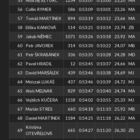
55
Andrzej SZTURC
1234
0:53:07
0:10:00
23,20
MA
56
Collin RYMER
586
0:53:09
0:10:01
23,26
MA
57
Tomáš MARTÍNEK
894
0:53:19
0:10:12
23,66
MA
58
Eliška KANIOVÁ
514
0:53:21
0:10:14
23,74
ZB
59
Jakub NĚMEC
1071
0:53:26
0:10:18
23,92
MA
60
Petr JAVOREK
314
0:53:30
0:10:22
24,07
MB
61
Petr ŠKRABÁNEK
336
0:53:35
0:10:28
24,28
MD
62
Pavel HRADIL
12
0:53:45
0:10:37
24,66
MA
63
David MARŠÁLEK
439
0:53:46
0:10:38
24,69
MJ
64
Mniszak LUKÁŠ
437
0:53:46
0:10:39
24,72
MJ
65
Alois MELNAR
829
0:53:47
0:10:40
24,74
MA
66
Vojtěch KUČERA
1158
0:54:02
0:10:55
25,33
MJ
67
Marián STRES
660
0:54:18
0:11:10
25,92
MB
68
Daniel MARTÍNEK
1184
0:54:25
0:11:18
26,22
MA
Kristýna
69
665
0:54:27
0:11:20
26,30
ZB
OTEVŘELOVÁ