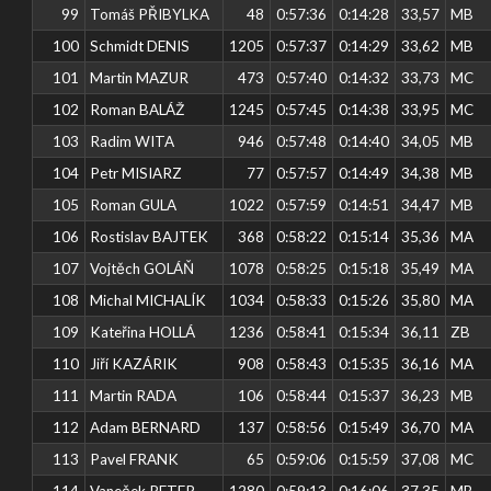
99
Tomáš PŘIBYLKA
48
0:57:36
0:14:28
33,57
MB
100
Schmidt DENIS
1205
0:57:37
0:14:29
33,62
MB
101
Martin MAZUR
473
0:57:40
0:14:32
33,73
MC
102
Roman BALÁŽ
1245
0:57:45
0:14:38
33,95
MC
103
Radim WITA
946
0:57:48
0:14:40
34,05
MB
104
Petr MISIARZ
77
0:57:57
0:14:49
34,38
MB
105
Roman GULA
1022
0:57:59
0:14:51
34,47
MB
106
Rostislav BAJTEK
368
0:58:22
0:15:14
35,36
MA
107
Vojtěch GOLÁŇ
1078
0:58:25
0:15:18
35,49
MA
108
Michal MICHALÍK
1034
0:58:33
0:15:26
35,80
MA
109
Kateřina HOLLÁ
1236
0:58:41
0:15:34
36,11
ZB
110
Jiří KAZÁRIK
908
0:58:43
0:15:35
36,16
MA
111
Martin RADA
106
0:58:44
0:15:37
36,23
MB
112
Adam BERNARD
137
0:58:56
0:15:49
36,70
MA
113
Pavel FRANK
65
0:59:06
0:15:59
37,08
MC
114
Vaneček PETER
1280
0:59:13
0:16:06
37,35
MB