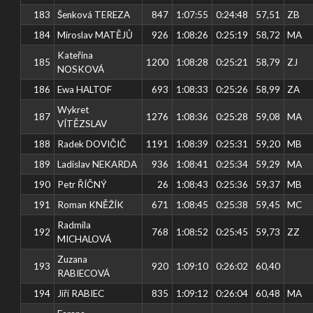
183
Šenková TEREZA
847
1:07:55
0:24:48
57,51
ZB
184
Miroslav MATĚJŮ
926
1:08:26
0:25:19
58,72
MA
Kateřina
185
1200
1:08:28
0:25:21
58,79
ZJ
NOSKOVÁ
186
Ewa HALTOF
693
1:08:33
0:25:26
58,99
ZA
Wykret
187
1276
1:08:36
0:25:28
59,08
MA
VÍTĚZSLAV
188
Radek DOVIČIČ
1191
1:08:39
0:25:31
59,20
MB
189
Ladislav NEKARDA
936
1:08:41
0:25:34
59,29
MA
190
Petr ŘÍČNÝ
26
1:08:43
0:25:36
59,37
MB
191
Roman KNĚŽÍK
671
1:08:45
0:25:38
59,45
MC
Radmila
192
768
1:08:52
0:25:45
59,73
ZZ
MICHALOVÁ
Zuzana
193
920
1:09:10
0:26:02
60,40
RABIECOVÁ
194
Jiří RABIEC
835
1:09:12
0:26:04
60,48
MA