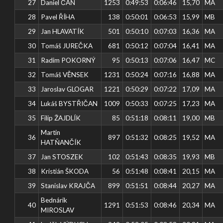
27
Daniel ČAŇ
1253
0:49:53
0:06:46
15,70
MA
28
Pavel ŘÍHA
138
0:50:01
0:06:53
15,99
MB
29
Jan HLAVATÍK
501
0:50:10
0:07:03
16,36
MA
30
Tomáš JUREČKA
681
0:50:12
0:07:04
16,41
MA
31
Radim POKORNÝ
95
0:50:13
0:07:06
16,47
MC
32
Tomáš VĚNSEK
1231
0:50:24
0:07:16
16,88
MA
33
Jaroslav GLOGAR
1221
0:50:29
0:07:22
17,09
MA
34
Lukáš BYSTŘIČAN
1009
0:50:33
0:07:25
17,23
MA
35
Filip ŽAJDLÍK
85
0:51:18
0:08:11
19,00
MB
Martin
36
897
0:51:32
0:08:25
19,52
MA
HATŇANČÍK
37
Jan STOSZEK
102
0:51:43
0:08:35
19,93
MB
38
Kristián ŠKODA
56
0:51:48
0:08:41
20,15
MA
39
Stanislav KRAJČA
899
0:51:51
0:08:44
20,27
MA
Bednárik
40
1291
0:51:53
0:08:46
20,34
MA
MIROSLAV