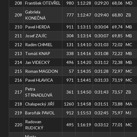
208
František OTEVŘEL
980
1:12:28
0:29:20
68,06
MD
Gabriela
209
777
1:12:47
0:29:40
68,80
ZB
KONEČNÁ
210
Pavel HERDA
911
1:13:11
0:30:04
69,74
MB
211
Josef ZAJÍC
304
1:13:14
0:30:07
69,85
MB
212
Radim CHMIEL
131
1:14:10
0:31:03
72,02
MC
213
Tomáš KNAP
338
1:14:16
0:31:08
72,22
MB
214
Jan VIDECKÝ
496
1:14:20
0:31:12
72,38
MB
215
Roman MAGDON
57
1:14:35
0:31:28
72,97
MC
216
Pavel HLAVICA
971
1:14:41
0:31:33
73,19
MC
Petra
217
361
1:14:50
0:31:43
73,57
ZB
STRNADLOVÁ
218
Chalupecký JIŘÍ
1260
1:14:58
0:31:51
73,88
MA
219
Baroňák PAVOL
912
1:15:53
0:32:45
75,97
MJ
Radovan
220
495
1:16:19
0:33:12
77,01
MC
RUDICKÝ
Marta