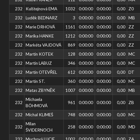
232
Kulštejnová EMA
1032
0:00:00
0:00:00
0,00
Z0
232
Luděk BEDNARZ
3
0:00:00
0:00:00
0,00
MB
232
Marie DRHOVÁ
1161
0:00:00
0:00:00
0,00
ZZ
232
Marika HANKE
1212
0:00:00
0:00:00
0,00
ZZ
232
Markéta VAJDOVÁ
869
0:00:00
0:00:00
0,00
ZZ
232
Martin KOTEK
128
0:00:00
0:00:00
0,00
MC
232
Martin LABUZ
346
0:00:00
0:00:00
0,00
MC
232
Martin OTEVŘEL
612
0:00:00
0:00:00
0,00
DT
232
Martin ST.
360
0:00:00
0:00:00
0,00
MC
232
Matas ZBYNĚK
1007
0:00:00
0:00:00
0,00
MB
Michaela
232
961
0:00:00
0:00:00
0,00
ZB
BÖHMOVÁ
232
Michal KLIMEŠ
748
0:00:00
0:00:00
0,00
MC
Milan
232
258
0:00:00
0:00:00
0,00
MD
ŠVIDERNOCH
232
Muchová LUCIE
1002
0:00:00
0:00:00
0,00
ZA