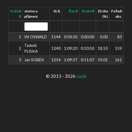
Pořadí
Jméno a
St.č.
Čas
Ztráta
Ztráta
Pořadí
příjmení
(%)
abs.
1
Vít OSWALD
1144
0:58:30
0:00:00
0,00
83
Tadeáš
2
1240
1:09:20
0:10:50
18,53
159
PLISKA
3
Jan SOBEK
1214
1:09:37
0:11:07
19,01
161
© 2013 - 2026
Luďa