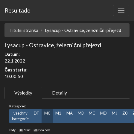
Resultado
Titulní stránka
Lysacup - Ostravice, železniční přejezd
Lysacup - Ostravice, železniční přejezd
Datum:
22.1.2022
Čas startu:
10:00:50
Výsledky
Detaily
Kategorie:
všechny
DT
M0
M1
MA
MB
MC
MD
MJ
Z0
kategorie
Body:
Start
Lysá hora
#0
#1