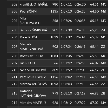
202
František OTEVŘEL
980
1:07:11
0:26:20
64,51
MC
203
Petr BŌHM
1135
1:07:13
0:26:23
64,60
MB
Milan
204
258
1:07:26
0:26:35
65,13
MD
ŠVIDERNOCH
205
Barbora ŠIMKOVÁ
201
1:07:30
0:26:39
65,29
ZA
206
Karel KUČA
1019
1:07:32
0:26:41
65,37
M1
Marcela
207
902
1:07:34
0:26:43
65,44
ZZ
MARTYNKOVÁ
208
Rostislav SIUDA
1084
1:07:36
0:26:45
65,53
MC
209
Jan RIEGEL
66
1:07:49
0:26:58
66,07
MA
210
Nela SEJKOROVÁ
309
1:07:59
0:27:08
66,47
Z0
211
Petr JASKIEWICZ
1156
1:08:02
0:27:11
66,58
MA
212
Martina JANČOVÁ
1093
1:08:03
0:27:13
66,66
ZA
Katarína
213
973
1:08:10
0:27:19
66,92
ZB
HATŇANČÍKOVÁ
214
Miroslav MATĚJŮ
926
1:08:12
0:27:22
67,02
MA