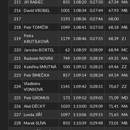
215
Jiří RABIEC
835
1:08:20
0:27:30
67,34
MA
216
David VROBEL
1001
1:08:34
0:27:44
67,93
MB
217
1193
1:08:36
0:27:46
68,00
218
Petr TOMČÍK
1049
1:08:41
0:27:50
68,18
MB
Petra
219
1179
1:08:46
0:27:55
68,39
ZJ
KRUTÍLKOVÁ
220
Jaroslav BORTEL
62
1:08:59
0:28:09
68,94
MC
221
Radomír NOVÁK
749
1:09:09
0:28:19
69,35
MA
222
Kateřina SMUTNÁ
500
1:09:12
0:28:21
69,46
ZZ
223
Petr ŠIMEČKA
857
1:09:14
0:28:24
69,54
MA
Vladimíra
224
1141
1:09:42
0:28:51
70,67
ZZ
VONSOVÁ
225
Petr GROMUS
173
1:09:52
0:29:01
71,09
MD
226
Aleš DĚCKÝ
1020
1:10:00
0:29:09
71,41
MA
227
Londa JIŘÍ
1097
1:10:06
0:29:15
71,65
MA
228
Marek SLÍVA
850
1:10:39
0:29:48
73,01
MB