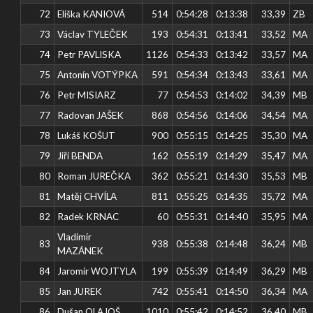
72
Eliška KANIOVÁ
514
0:54:28
0:13:38
33,39
ZB
73
Václav TYLEČEK
193
0:54:31
0:13:41
33,52
MA
74
Petr PAVLISKA
1126
0:54:33
0:13:42
33,57
MA
75
Antonín VOTÝPKA
591
0:54:34
0:13:43
33,61
MA
76
Petr MISIARZ
77
0:54:53
0:14:02
34,39
MB
77
Radovan JAŠEK
868
0:54:56
0:14:06
34,54
MA
78
Lukáš KOŠUT
900
0:55:15
0:14:25
35,30
MA
79
Jiří BENDA
162
0:55:19
0:14:29
35,47
MA
80
Roman JUREČKA
362
0:55:21
0:14:30
35,53
MB
81
Matěj CHVÍLA
811
0:55:25
0:14:35
35,72
MA
82
Radek KRNAC
60
0:55:31
0:14:40
35,95
MA
Vladimír
83
938
0:55:38
0:14:48
36,24
MB
MAZÁNEK
84
Jaromír WOJTYLA
199
0:55:39
0:14:49
36,29
MB
85
Jan JUREK
742
0:55:41
0:14:50
36,34
MA
86
Dušan OLAJOŠ
1010
0:55:42
0:14:52
36,40
MB