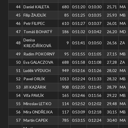
44
Daniel KALETA
680
0:51:20
0:10:30
25,71
MA
45
Filip ŽAJDLÍK
85
0:51:25
0:10:35
25,93
MB
46
Petr FILIPEC
610
0:51:27
0:10:37
26,01
MA
47
Tomáš BOHATÝ
186
0:51:32
0:10:42
26,20
MD
Denisa
48
9
0:51:41
0:10:50
26,56
ZA
KREJČIŘÍKOVÁ
49
Radim POKORNÝ
95
0:51:55
0:11:05
27,15
MB
50
Eva GALACZOVA
688
0:51:58
0:11:08
27,28
ZA
51
Luděk VÝDUCH
949
0:52:16
0:11:26
28,02
MA
52
Pavel ORLÍK
1013
0:52:24
0:11:33
28,32
MB
53
Jiří KAZÁRIK
908
0:52:35
0:11:45
28,79
MA
54
Víťa PAVLÍK
165
0:52:46
0:11:56
29,22
MB
55
Miroslav LETKO
114
0:52:52
0:12:02
29,48
MA
56
Míra ONDŘEJKA
117
0:53:09
0:12:18
30,15
MB
57
Martin CAPEK
785
0:53:15
0:12:24
30,40
MA