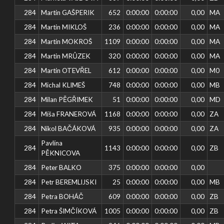
284
Martin GAŠPERIK
652
0:00:00
0:00:00
0,00
MA
284
Martin MIKLOŠ
236
0:00:00
0:00:00
0,00
MA
284
Martin MOKROŠ
1109
0:00:00
0:00:00
0,00
MA
284
Martin MRŮZEK
320
0:00:00
0:00:00
0,00
MA
284
Martin OTEVŘEL
612
0:00:00
0:00:00
0,00
M0
284
Michal KLIMEŠ
748
0:00:00
0:00:00
0,00
MB
284
Milan PĚGŘIMEK
51
0:00:00
0:00:00
0,00
MD
284
Míša FRANEROVÁ
1168
0:00:00
0:00:00
0,00
ZA
284
Nikol BAČÁKOVÁ
935
0:00:00
0:00:00
0,00
ZA
Pavlína
284
1143
0:00:00
0:00:00
0,00
ZB
PĚKNICOVA
284
Peter BALKO
375
0:00:00
0:00:00
0,00
284
Petr BEREMLIJSKI
25
0:00:00
0:00:00
0,00
MB
284
Petra BOHÁČ
609
0:00:00
0:00:00
0,00
ZB
284
Petra ŠIMČÍKOVÁ
1005
0:00:00
0:00:00
0,00
ZB