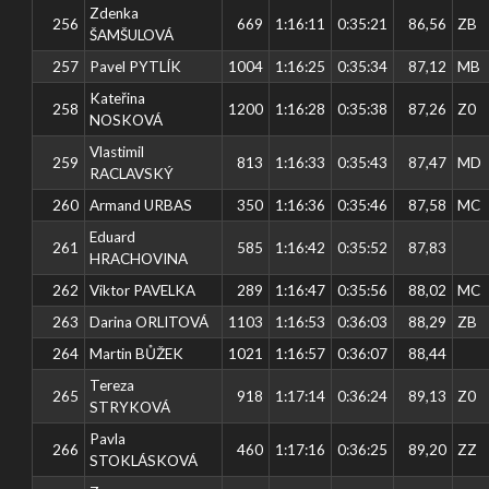
Zdenka
256
669
1:16:11
0:35:21
86,56
ZB
ŠAMŠULOVÁ
257
Pavel PYTLÍK
1004
1:16:25
0:35:34
87,12
MB
Kateřina
258
1200
1:16:28
0:35:38
87,26
Z0
NOSKOVÁ
Vlastimil
259
813
1:16:33
0:35:43
87,47
MD
RACLAVSKÝ
260
Armand URBAS
350
1:16:36
0:35:46
87,58
MC
Eduard
261
585
1:16:42
0:35:52
87,83
HRACHOVINA
262
Viktor PAVELKA
289
1:16:47
0:35:56
88,02
MC
263
Darina ORLITOVÁ
1103
1:16:53
0:36:03
88,29
ZB
264
Martin BŮŽEK
1021
1:16:57
0:36:07
88,44
Tereza
265
918
1:17:14
0:36:24
89,13
Z0
STRYKOVÁ
Pavla
266
460
1:17:16
0:36:25
89,20
ZZ
STOKLÁSKOVÁ