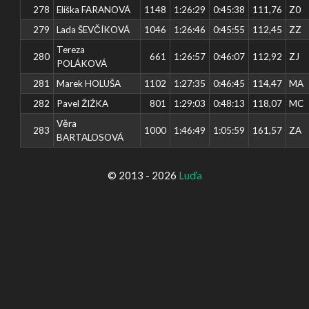
278
Eliška FARANOVÁ
1148
1:26:29
0:45:38
111,76
Z0
279
Lada ŠEVČÍKOVÁ
1046
1:26:46
0:45:55
112,45
ZZ
Tereza
280
661
1:26:57
0:46:07
112,92
ZJ
POLÁKOVÁ
281
Marek HOLUŠA
1102
1:27:35
0:46:45
114,47
MA
282
Pavel ŽIŽKA
801
1:29:03
0:48:13
118,07
MC
Věra
283
1000
1:46:49
1:05:59
161,57
ZA
BARTALOSOVÁ
© 2013 - 2026
Luďa