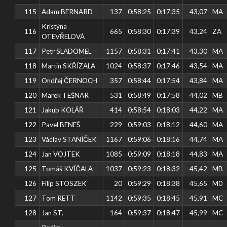
115
Adam BERNARD
137
0:58:25
0:17:35
43,07
MA
Kristýna
116
665
0:58:30
0:17:39
43,24
ZA
OTEVŘELOVÁ
117
Petr SLADOMEL
1157
0:58:31
0:17:41
43,30
MA
118
Martin SKŘÍZALA
1024
0:58:37
0:17:46
43,54
MA
119
Ondřej ČERNOCH
357
0:58:44
0:17:54
43,84
MA
120
Marek TEŠNAR
531
0:58:49
0:17:58
44,02
MB
121
Jakub KOLÁŘ
414
0:58:54
0:18:03
44,22
MA
122
Pavel BENEŠ
229
0:59:03
0:18:12
44,60
MA
123
Václav STANÍČEK
1167
0:59:06
0:18:16
44,74
MA
124
Jan VOJTEK
1085
0:59:09
0:18:18
44,83
MA
125
Tomáš KVÍČALA
1037
0:59:23
0:18:32
45,42
MB
126
Filip STOSZEK
20
0:59:29
0:18:38
45,65
M0
127
Tom RETT
1142
0:59:35
0:18:45
45,91
MC
128
Jan ST.
164
0:59:37
0:18:47
45,99
MC