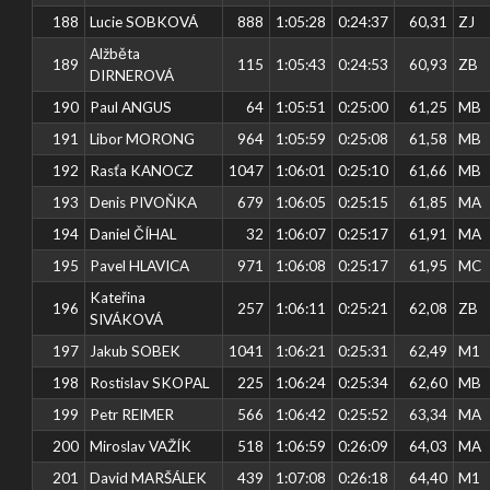
188
Lucie SOBKOVÁ
888
1:05:28
0:24:37
60,31
ZJ
Alžběta
189
115
1:05:43
0:24:53
60,93
ZB
DIRNEROVÁ
190
Paul ANGUS
64
1:05:51
0:25:00
61,25
MB
191
Libor MORONG
964
1:05:59
0:25:08
61,58
MB
192
Rasťa KANOCZ
1047
1:06:01
0:25:10
61,66
MB
193
Denis PIVOŇKA
679
1:06:05
0:25:15
61,85
MA
194
Daniel ČÍHAL
32
1:06:07
0:25:17
61,91
MA
195
Pavel HLAVICA
971
1:06:08
0:25:17
61,95
MC
Kateřina
196
257
1:06:11
0:25:21
62,08
ZB
SIVÁKOVÁ
197
Jakub SOBEK
1041
1:06:21
0:25:31
62,49
M1
198
Rostislav SKOPAL
225
1:06:24
0:25:34
62,60
MB
199
Petr REIMER
566
1:06:42
0:25:52
63,34
MA
200
Miroslav VAŽÍK
518
1:06:59
0:26:09
64,03
MA
201
David MARŠÁLEK
439
1:07:08
0:26:18
64,40
M1