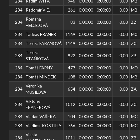
284
Radim WITA
946
0:00:00
0:00:00
0,00
MB
284
Radomír VIEJ
261
0:00:00
0:00:00
0,00
MB
Romana
284
83
0:00:00
0:00:00
0,00
ZZ
HELCELOVÁ
284
Tadeaš FRANER
1169
0:00:00
0:00:00
0,00
M0
284
Tereza FARANOVÁ
1149
0:00:00
0:00:00
0,00
Z0
Tereza
284
922
0:00:00
0:00:00
0,00
ZB
STAŇKOVÁ
284
Tomáš FARNÝ
477
0:00:00
0:00:00
0,00
MD
284
Tomáš MINDEK
108
0:00:00
0:00:00
0,00
MB
Veronika
284
654
0:00:00
0:00:00
0,00
ZA
MUSILOVÁ
Viktorie
284
1012
0:00:00
0:00:00
0,00
Z0
FRANEROVÁ
284
Vladan VAŘEKA
104
0:00:00
0:00:00
0,00
MC
284
Vladimír KOSTIHA
766
0:00:00
0:00:00
0,00
MC
Vlasta
284
1011
0:00:00
0:00:00
0,00
ZB