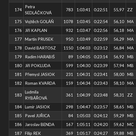
Petra
174
783
1:03:41
0:22:51
55,97
ZZ
SEDLÁČKOVÁ
175
Vojtěch GOLÁŇ
1078
1:03:45
0:22:54
56,10
MA
176
Jiří KAPLAN
932
1:03:47
0:22:56
56,18
MA
177
Martin PRUSEK
950
1:03:49
0:22:59
56,29
MA
178
David BARTOSZ
1150
1:04:03
0:23:12
56,84
MA
179
Radim HARABIŠ
89
1:04:05
0:23:14
56,92
MB
180
Jiří POKLUDA
599
1:04:30
0:23:39
57,94
MB
181
Přemysl JASIOK
231
1:04:31
0:23:41
58,00
MB
182
Roman KVARDA
159
1:04:34
0:23:43
58,10
MA
Ludmila
183
361
1:04:39
0:23:48
58,31
ZZ
RYBÁŘOVÁ
184
Lumír JASIOK
298
1:04:47
0:23:57
58,65
MB
185
Pavel JUŘICA
84
1:05:03
0:24:12
59,29
MB
186
Jaroslav BENDA
167
1:05:11
0:24:20
59,62
MC
187
Filip REK
369
1:05:17
0:24:27
59,88
MB