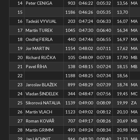
14
Peter CENIGA
903
0:46:22
0:05:32
13,56
MA
15
1186
0:46:26
0:05:35
13,70
16
Tadeáš VYVIJAL
203
0:47:24
0:06:33
16,07
MA
17
Martin TUREK
1045
0:47:30
0:06:40
16,34
MA
18
Ondřej FIERLA
440
0:47:46
0:06:55
16,97
MA
19
Jor MARTIN
1154
0:48:02
0:07:11
17,62
MA
20
Richard RUČKA
105
0:48:09
0:07:18
17,90
MB
21
Pavel ŘÍHA
138
0:48:15
0:07:24
18,15
MB
22
1188
0:48:25
0:07:34
18,56
23
Jaroslav BLAŽEK
899
0:48:29
0:07:39
18,74
MA
24
Vladan ŠINDELEK
344
0:48:47
0:07:56
19,45
MC
25
Sikorová NATALIA
1139
0:49:00
0:08:09
19,99
ZA
26
Martin VLACH
1123
0:49:02
0:08:12
20,10
MA
27
Roman KOVÁŘ
707
0:49:17
0:08:26
20,69
MB
28
Martin GRIMM
493
0:49:24
0:08:34
20,98
MA
29
Jan LACHNIT
966
0:49:30
0:08:40
21,23
MA