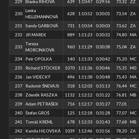
229
Blanka ŘÍHOVÁ
639
1:10:47
0:29:56
73,32
ZZ
Lenka
230
628
1:10:52
0:30:01
73,54
ZA
HELLEMANNOVÁ
231
Sandy GARBOVÁ
731
1:10:54
0:30:03
73,62
ZA
232
Jiří MAREK
889
1:11:23
0:30:32
74,80
MA
Tereza
233
960
1:11:29
0:30:38
75,04
ZA
MORCINKOVÁ
234
Petr OPOLKA
140
1:11:33
0:30:42
75,20
MC
235
Richard STÖCKER
1070
1:11:36
0:30:46
75,35
M0
236
Jan VIDECKÝ
496
1:11:38
0:30:48
75,43
MA
237
Radomír ŠNEVAJS
318
1:12:03
0:31:13
76,44
MC
238
Zdeněk RASZKA
1132
1:12:12
0:31:22
76,81
MB
239
Adam PETRAŠEK
716
1:12:17
0:31:27
77,01
240
Štefan GROŠ
125
1:12:18
0:31:28
77,07
MC
241
Tomáš KREML
678
1:12:33
0:31:43
77,68
MB
242
Kamila HIĽOVSKÁ
1039
1:12:46
0:31:56
78,20
ZA