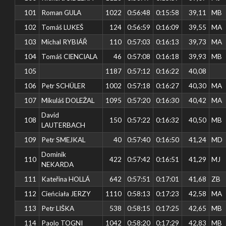
101
Roman GULA
1022
0:56:48
0:15:58
39,11
MB
102
Tomáš LUKEŠ
124
0:56:59
0:16:09
39,55
MA
103
Michal RYBIÁŘ
110
0:57:03
0:16:13
39,73
MA
104
Tomáš CIENCIALA
46
0:57:08
0:16:18
39,93
MB
105
1187
0:57:12
0:16:22
40,08
106
Petr SCHÜLER
1002
0:57:18
0:16:27
40,30
MA
107
Mikuláš DOLEŽAL
1095
0:57:20
0:16:30
40,42
MA
David
108
150
0:57:22
0:16:32
40,50
MB
LAUTERBACH
109
Petr SMEJKAL
40
0:57:40
0:16:50
41,24
MD
Dominik
110
422
0:57:42
0:16:51
41,29
MJ
NEKARDA
111
Kateřina HOLLÁ
642
0:57:51
0:17:01
41,68
ZB
112
Cieńciała JERZY
1110
0:58:13
0:17:23
42,58
MA
113
Petr LIŠKA
538
0:58:15
0:17:25
42,65
MB
114
Paolo TOGNI
1042
0:58:20
0:17:29
42,83
MB