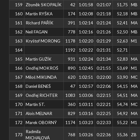
159
Zbyněk SKOPALÍK
42
1:01:58
0:21:07
51,75
MB
160
Martin RYŠKA
174
1:02:08
0:21:18
52,18
MB
161
Richard PAŘÍK
391
1:02:14
0:21:24
52,41
MA
162
Neil FAGAN
778
1:02:16
0:21:26
52,50
MB
163
Kryštof MORONG
1178
1:02:20
0:21:29
52,63
M1
164
1192
1:02:22
0:21:31
52,71
165
Martin GUŽÍK
931
1:02:24
0:21:34
52,83
MA
166
Ondřej MOKROŠ
890
1:02:45
0:21:55
53,69
M1
167
Miloš MIKUNDA
620
1:02:51
0:22:00
53,90
MC
168
Daniel BENEŠ
47
1:02:57
0:22:06
54,15
MA
169
Ondřej RICHTER
1083
1:03:06
0:22:15
54,51
MA
170
Martin ST.
360
1:03:11
0:22:21
54,74
MC
171
Alois MELNAR
829
1:03:16
0:22:25
54,92
MA
172
Marek OBORNÝ
1174
1:03:23
0:22:33
55,22
M1
Radmila
173
768
1:03:26
0:22:36
55,36
ZB
MICHALOVÁ