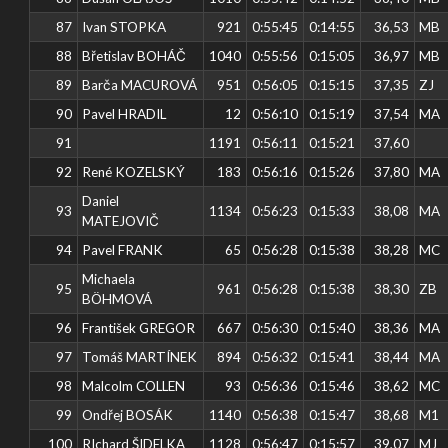
87
Ivan STOPKA
921
0:55:45
0:14:55
36,53
MB
88
Břetislav BOHÁČ
1040
0:55:56
0:15:05
36,97
MB
89
Barča MACUROVÁ
951
0:56:05
0:15:15
37,35
ZJ
90
Pavel HRADIL
12
0:56:10
0:15:19
37,54
MA
91
1191
0:56:11
0:15:21
37,60
92
René KOZELSKÝ
183
0:56:16
0:15:26
37,80
MA
Daniel
93
1134
0:56:23
0:15:33
38,08
MA
MATEJOVIČ
94
Pavel FRANK
65
0:56:28
0:15:38
38,28
MC
Michaela
95
961
0:56:28
0:15:38
38,30
ZB
BÖHMOVÁ
96
František GREGOR
667
0:56:30
0:15:40
38,36
MA
97
Tomáš MARTÍNEK
894
0:56:32
0:15:41
38,44
MA
98
Malcolm COLLEN
93
0:56:36
0:15:46
38,62
MC
99
Ondřej BOSÁK
1140
0:56:38
0:15:47
38,68
M1
100
RIchard ŠIDELKA
1128
0:56:47
0:15:57
39,07
MJ