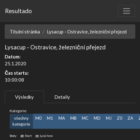
Resultado
Titulní stránka
Lysacup - Ostravice, železniční přejezd
Lysacup - Ostravice, železniční přejezd
Datum:
25.1.2020
Čas startu:
10:00:08
Výsledky
Detaily
Kategorie:
všechny
M0
M1
MA
MB
MC
MD
MJ
Z0
ZA
kategorie
Body:
Start
Lysá hora
#0
#1