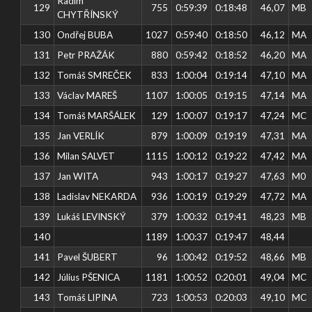
Radim
129
755
0:59:39
0:18:48
46,07
MB
CHYTŘÍNSKÝ
130
Ondřej BUBA
1027
0:59:40
0:18:50
46,12
MA
131
Petr PRAŽÁK
880
0:59:42
0:18:52
46,20
MA
132
Tomáš SMREČEK
833
1:00:04
0:19:14
47,10
MA
133
Václav MAREŠ
1107
1:00:05
0:19:15
47,14
MA
134
Tomáš MARŠÁLEK
129
1:00:07
0:19:17
47,24
MC
135
Jan VERLÍK
879
1:00:09
0:19:19
47,31
MA
136
Milan SALVET
1115
1:00:12
0:19:22
47,42
MA
137
Jan WITA
943
1:00:17
0:19:27
47,63
M0
138
Ladislav NEKARDA
936
1:00:19
0:19:29
47,72
MA
139
Lukáš LEVINSKÝ
379
1:00:32
0:19:41
48,23
MB
140
1189
1:00:37
0:19:47
48,44
141
Pavel ŠUBERT
96
1:00:42
0:19:52
48,66
MB
142
Július PŠENICA
1181
1:00:52
0:20:01
49,04
MC
143
Tomáš LIPINA
723
1:00:53
0:20:03
49,10
MC