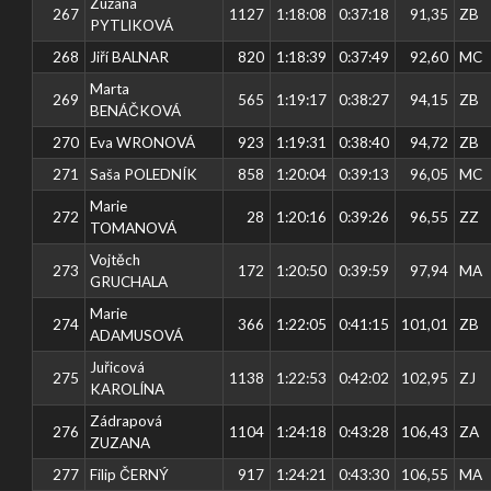
Zuzana
267
1127
1:18:08
0:37:18
91,35
ZB
PYTLIKOVÁ
268
Jiří BALNAR
820
1:18:39
0:37:49
92,60
MC
Marta
269
565
1:19:17
0:38:27
94,15
ZB
BENÁČKOVÁ
270
Eva WRONOVÁ
923
1:19:31
0:38:40
94,72
ZB
271
Saša POLEDNÍK
858
1:20:04
0:39:13
96,05
MC
Marie
272
28
1:20:16
0:39:26
96,55
ZZ
TOMANOVÁ
Vojtěch
273
172
1:20:50
0:39:59
97,94
MA
GRUCHALA
Marie
274
366
1:22:05
0:41:15
101,01
ZB
ADAMUSOVÁ
Juřicová
275
1138
1:22:53
0:42:02
102,95
ZJ
KAROLÍNA
Zádrapová
276
1104
1:24:18
0:43:28
106,43
ZA
ZUZANA
277
Filip ČERNÝ
917
1:24:21
0:43:30
106,55
MA