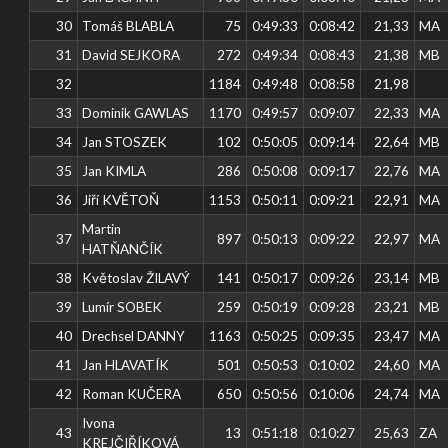
30
Tomáš BLABLA
75
0:49:33
0:08:42
21,33
MA
31
David SEJKORA
272
0:49:34
0:08:43
21,38
MB
32
1184
0:49:48
0:08:58
21,98
33
Dominik GAWLAS
1170
0:49:57
0:09:07
22,33
MA
34
Jan STOSZEK
102
0:50:05
0:09:14
22,64
MB
35
Jan KIMLA
286
0:50:08
0:09:17
22,76
MA
36
Jiří KVĚTOŇ
1153
0:50:11
0:09:21
22,91
MA
Martin
37
897
0:50:13
0:09:22
22,97
MA
HATŇANČÍK
38
Květoslav ŽILAVÝ
141
0:50:17
0:09:26
23,14
MB
39
Lumír SOBEK
259
0:50:19
0:09:28
23,21
MB
40
Drechsel DANNY
1163
0:50:25
0:09:35
23,47
MA
41
Jan HLAVATÍK
501
0:50:53
0:10:02
24,60
MA
42
Roman KUČERA
650
0:50:56
0:10:06
24,74
MA
Ivona
43
13
0:51:18
0:10:27
25,63
ZA
KREJČIŘÍKOVÁ