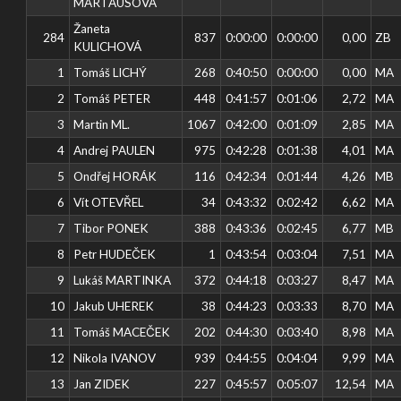
MARTAUSOVÁ
Žaneta
284
837
0:00:00
0:00:00
0,00
ZB
KULICHOVÁ
1
Tomáš LICHÝ
268
0:40:50
0:00:00
0,00
MA
2
Tomáš PETER
448
0:41:57
0:01:06
2,72
MA
3
Martin ML.
1067
0:42:00
0:01:09
2,85
MA
4
Andrej PAULEN
975
0:42:28
0:01:38
4,01
MA
5
Ondřej HORÁK
116
0:42:34
0:01:44
4,26
MB
6
Vít OTEVŘEL
34
0:43:32
0:02:42
6,62
MA
7
Tibor PONEK
388
0:43:36
0:02:45
6,77
MB
8
Petr HUDEČEK
1
0:43:54
0:03:04
7,51
MA
9
Lukáš MARTINKA
372
0:44:18
0:03:27
8,47
MA
10
Jakub UHEREK
38
0:44:23
0:03:33
8,70
MA
11
Tomáš MACEČEK
202
0:44:30
0:03:40
8,98
MA
12
Nikola IVANOV
939
0:44:55
0:04:04
9,99
MA
13
Jan ZIDEK
227
0:45:57
0:05:07
12,54
MA