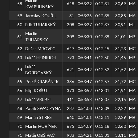
Martin
58
648
0:53:22
0:12:31
30,69
MA
KVAPULINSKÝ
59
Jaroslav KOUŘIL
31
0:53:26
0:12:35
30,85
MA
60
Erik TUHARSKÝ
208
0:53:27
0:12:37
30,91
MJ
Martin
61
209
0:53:30
0:12:39
31,01
MB
TUHARSKÝ
62
Dušan MROVEC
647
0:53:35
0:12:45
31,23
MC
63
Lukáš HEINRICH
793
0:53:41
0:12:50
31,45
MB
Lukáš
64
621
0:53:42
0:12:52
31,52
MA
BORDOVSKÝ
65
Petr ŠKRABÁNEK
336
0:53:47
0:12:57
31,72
MC
66
Filip KOŠUT
373
0:53:52
0:13:01
31,91
MA
67
Lukáš VRUBEL
411
0:53:58
0:13:07
32,15
MA
68
Patrik SWACZYNA
237
0:54:00
0:13:09
32,22
MB
69
Marián STRES
660
0:54:01
0:13:11
32,29
MB
70
Martin HOŘÍNEK
675
0:54:09
0:13:18
32,60
MA
71
Matěj OBŠIVAČ
933
0:54:21
0:13:31
33,11
MA