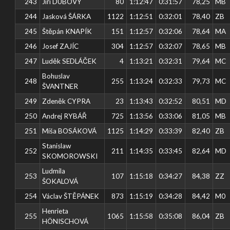
243
Jiří DUBOVÝ
80
1:12:47
0:31:57
78,25
MB
244
Jasková ŠÁRKA
1122
1:12:51
0:32:01
78,40
ZB
245
Štěpán KNAPÍK
151
1:12:57
0:32:06
78,64
MA
246
Josef ZAJÍC
304
1:12:57
0:32:07
78,65
MB
247
Luděk SEDLÁČEK
4
1:13:21
0:32:31
79,64
MC
Bohuslav
248
255
1:13:24
0:32:33
79,73
MC
ŠVANTNER
249
Zdeněk CYPRA
23
1:13:43
0:32:52
80,51
MD
250
Andrej RYBÁŘ
725
1:13:56
0:33:06
81,05
MB
251
Míša BOSÁKOVÁ
1125
1:14:29
0:33:39
82,40
ZB
Stanislaw
252
211
1:14:35
0:33:45
82,64
MD
SKOMOROWSKI
Ludmila
253
107
1:15:18
0:34:27
84,38
ZZ
ŠOKALOVÁ
254
Václav ŠTĚPÁNEK
873
1:15:19
0:34:28
84,42
M0
Henrieta
255
1065
1:15:58
0:35:08
86,04
ZB
HÖNISCHOVÁ