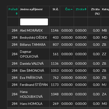
Pořadí
Jméno a příjmení
St.č.
Čas
Ztráta
Ztráta
Kate
(%)
284
Aleš MORÁVEK
1146
0:00:00
0:00:00
0,00
MB
284
Beskydský DĚDEK
403
0:00:00
0:00:00
0,00
MD
284
Bělarus TAMARA
807
0:00:00
0:00:00
0,00
ZB
Dagmar
284
161
0:00:00
0:00:00
0,00
ZZ
OPOLKOVÁ
284
Daniela VALOVÁ
1136
0:00:00
0:00:00
0,00
ZB
284
Elen ŠIMONOVÁ
1053
0:00:00
0:00:00
0,00
ZB
284
Eva PAŘÍKOVÁ
762
0:00:00
0:00:00
0,00
ZB
284
Ferdinand ŠTĚPÁN
1173
0:00:00
0:00:00
0,00
MJ
Hana
284
1048
0:00:00
0:00:00
0,00
ZA
HOLOUBKOVÁ
284
Hans HOMOLA
269
0:00:00
0:00:00
0,00
M0