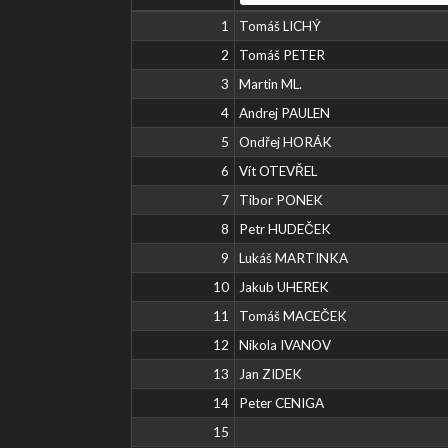
1
Tomáš LICHÝ
2
Tomáš PETER
3
Martin ML.
4
Andrej PAULEN
5
Ondřej HORÁK
6
Vít OTEVŘEL
7
Tibor PONEK
8
Petr HUDEČEK
9
Lukáš MARTINKA
10
Jakub UHEREK
11
Tomáš MACEČEK
12
Nikola IVANOV
13
Jan ZIDEK
14
Peter CENIGA
15