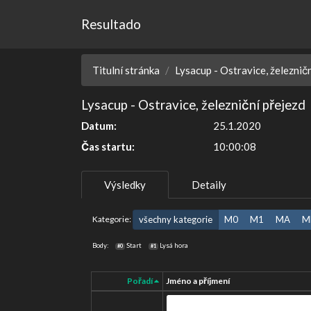
Resultado
Titulní stránka
Lysacup - Ostravice, železnič
Lysacup - Ostravice, železniční přejezd
Datum:
25.1.2020
Čas startu:
10:00:08
Výsledky
Detaily
Kategorie:
všechny kategorie
M0
M1
MA
M
Body:
Start
Lysá hora
#0
#1
Pořadí
Jméno a příjmení