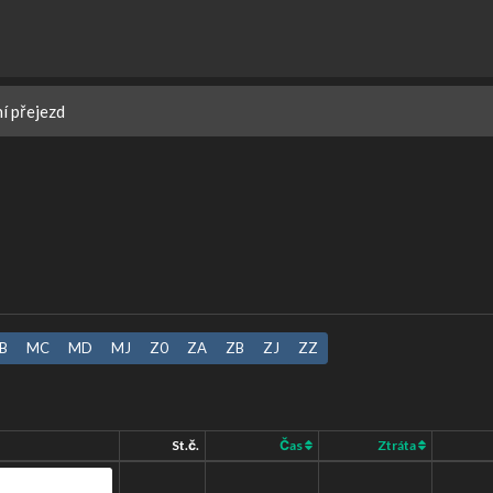
ní přejezd
B
MC
MD
MJ
Z0
ZA
ZB
ZJ
ZZ
St.č.
Čas
Ztráta