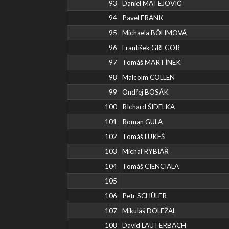
93
Daniel MATEJOVIČ
94
Pavel FRANK
95
Michaela BÖHMOVÁ
96
František GREGOR
97
Tomáš MARTÍNEK
98
Malcolm COLLEN
99
Ondřej BOSÁK
100
RIchard ŠIDELKA
101
Roman GULA
102
Tomáš LUKEŠ
103
Michal RYBIÁŘ
104
Tomáš CIENCIALA
105
106
Petr SCHÜLER
107
Mikuláš DOLEŽAL
108
David LAUTERBACH