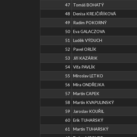
47
Tomáš BOHATÝ
48
Denisa KREJČIŘÍKOVÁ
49
Radim POKORNÝ
50
Eva GALACZOVA
51
Luděk VÝDUCH
52
Pavel ORLÍK
53
Jiří KAZÁRIK
54
Víťa PAVLÍK
55
Miroslav LETKO
56
Míra ONDŘEJKA
57
Martin CAPEK
58
Martin KVAPULINSKÝ
59
Jaroslav KOUŘIL
60
Erik TUHARSKÝ
61
Martin TUHARSKÝ