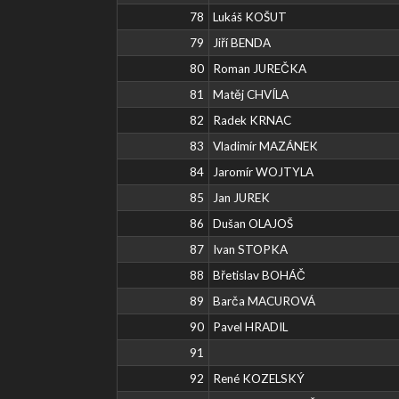
78
Lukáš KOŠUT
79
Jiří BENDA
80
Roman JUREČKA
81
Matěj CHVÍLA
82
Radek KRNAC
83
Vladimír MAZÁNEK
84
Jaromír WOJTYLA
85
Jan JUREK
86
Dušan OLAJOŠ
87
Ivan STOPKA
88
Břetislav BOHÁČ
89
Barča MACUROVÁ
90
Pavel HRADIL
91
92
René KOZELSKÝ