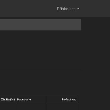
Přihlásit se
Ztráta (%)
Kategorie
Pořadí kat.