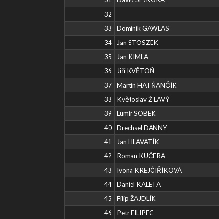
32
33
Dominik GAWLAS
34
Jan STOSZEK
35
Jan KIMLA
36
Jiří KVĚTOŇ
37
Martin HATŇANČÍK
38
Květoslav ŽILAVÝ
39
Lumír SOBEK
40
Drechsel DANNY
41
Jan HLAVATÍK
42
Roman KUČERA
43
Ivona KREJČIŘÍKOVÁ
44
Daniel KALETA
45
Filip ŽAJDLÍK
46
Petr FILIPEC