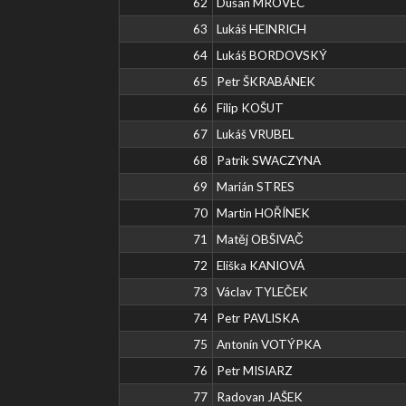
62
Dušan MROVEC
63
Lukáš HEINRICH
64
Lukáš BORDOVSKÝ
65
Petr ŠKRABÁNEK
66
Filip KOŠUT
67
Lukáš VRUBEL
68
Patrik SWACZYNA
69
Marián STRES
70
Martin HOŘÍNEK
71
Matěj OBŠIVAČ
72
Eliška KANIOVÁ
73
Václav TYLEČEK
74
Petr PAVLISKA
75
Antonín VOTÝPKA
76
Petr MISIARZ
77
Radovan JAŠEK