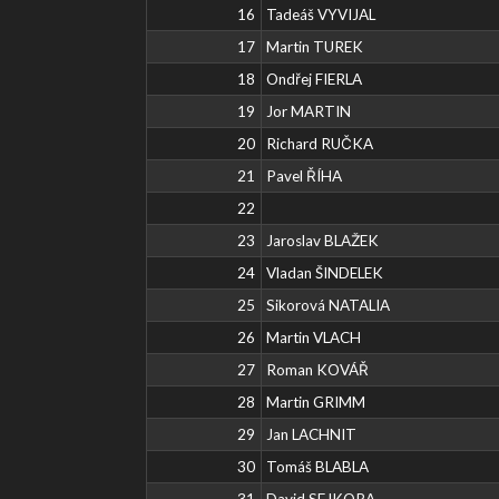
16
Tadeáš VYVIJAL
17
Martin TUREK
18
Ondřej FIERLA
19
Jor MARTIN
20
Richard RUČKA
21
Pavel ŘÍHA
22
23
Jaroslav BLAŽEK
24
Vladan ŠINDELEK
25
Sikorová NATALIA
26
Martin VLACH
27
Roman KOVÁŘ
28
Martin GRIMM
29
Jan LACHNIT
30
Tomáš BLABLA
31
David SEJKORA