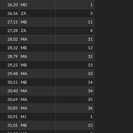
26,20
MD
1
26,56
ZA
3
27,15
MB
11
27,28
ZA
4
28,02
MA
31
28,32
MB
12
28,79
MA
32
29,22
MB
13
29,48
MA
33
30,15
MB
14
30,40
MA
34
30,69
MA
35
30,85
MA
36
30,91
MJ
1
31,01
MB
15