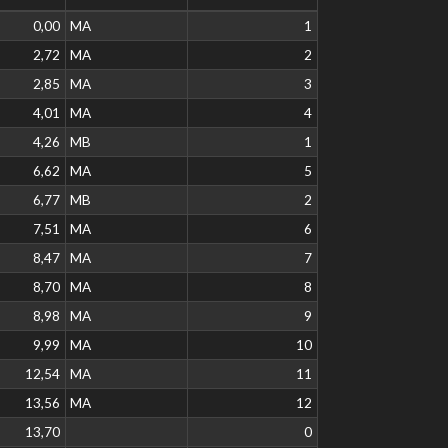
0,00
MA
1
2,72
MA
2
2,85
MA
3
4,01
MA
4
4,26
MB
1
6,62
MA
5
6,77
MB
2
7,51
MA
6
8,47
MA
7
8,70
MA
8
8,98
MA
9
9,99
MA
10
12,54
MA
11
13,56
MA
12
13,70
0