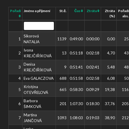
Pořadí
Jméno a příjmení
St.č.
Čas
Ztráta
Ztráta
Pořadí
(%)
abs.
Sikorová
1
1139
0:49:00
0:00:00
0,00
25
NATALIA
Ivona
2
13
0:51:18
0:02:18
4,70
43
KREJČIŘÍKOVÁ
Denisa
3
9
0:51:41
0:02:41
5,48
48
KREJČIŘÍKOVÁ
4
Eva GALACZOVA
688
0:51:58
0:02:58
6,08
50
Kristýna
5
665
0:58:30
0:09:29
19,38
116
OTEVŘELOVÁ
Barbora
6
201
1:07:30
0:18:30
37,76
205
ŠIMKOVÁ
Martina
7
1093
1:08:03
0:19:03
38,90
212
JANČOVÁ
Lenka