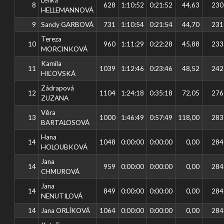
8
628
1:10:52
0:21:52
44,63
230
HELLEMANNOVÁ
9
Sandy GARBOVÁ
731
1:10:54
0:21:54
44,70
231
Tereza
10
960
1:11:29
0:22:28
45,88
233
MORCINKOVÁ
Kamila
11
1039
1:12:46
0:23:46
48,52
242
HIĽOVSKÁ
Zádrapová
12
1104
1:24:18
0:35:18
72,05
276
ZUZANA
Věra
13
1000
1:46:49
0:57:49
118,00
283
BARTALOSOVÁ
Hana
14
1048
0:00:00
0:00:00
0,00
284
HOLOUBKOVÁ
Jana
14
959
0:00:00
0:00:00
0,00
284
CHMUROVÁ
Jana
14
849
0:00:00
0:00:00
0,00
284
NENUTILOVÁ
14
Jana ORLÍKOVÁ
1064
0:00:00
0:00:00
0,00
284