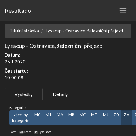
Resultado
Titulní stránka
Lysacup - Ostravice, železniční přejezd
Lysacup - Ostravice, železniční přejezd
Datum:
25.1.2020
Čas startu:
10:00:08
Výsledky
Detaily
Kategorie:
všechny
M0
M1
MA
MB
MC
MD
MJ
Z0
ZA
kategorie
Body:
Start
Lysá hora
#0
#1