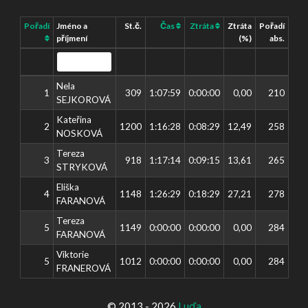
Pořadí
Jméno a
St.č.
Čas
Ztráta
Ztráta
Pořadí
příjmení
(%)
abs.
Nela
1
309
1:07:59
0:00:00
0,00
210
SEJKOROVÁ
Kateřina
2
1200
1:16:28
0:08:29
12,49
258
NOSKOVÁ
Tereza
3
918
1:17:14
0:09:15
13,61
265
STRYKOVÁ
Eliška
4
1148
1:26:29
0:18:29
27,21
278
FARANOVÁ
Tereza
5
1149
0:00:00
0:00:00
0,00
284
FARANOVÁ
Viktorie
5
1012
0:00:00
0:00:00
0,00
284
FRANEROVÁ
© 2013 - 2026
Luďa