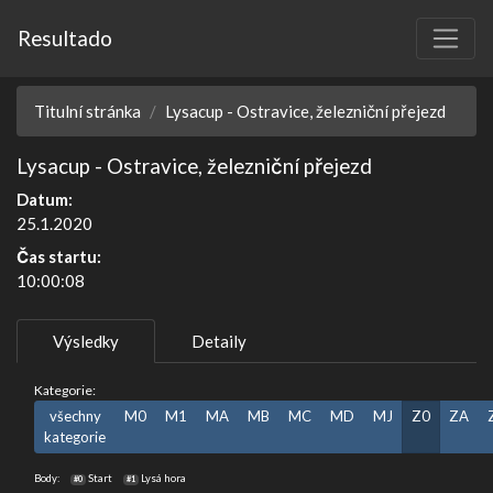
Resultado
Titulní stránka
Lysacup - Ostravice, železniční přejezd
Lysacup - Ostravice, železniční přejezd
Datum:
25.1.2020
Čas startu:
10:00:08
Výsledky
Detaily
Kategorie:
všechny
M0
M1
MA
MB
MC
MD
MJ
Z0
ZA
kategorie
Body:
Start
Lysá hora
#0
#1