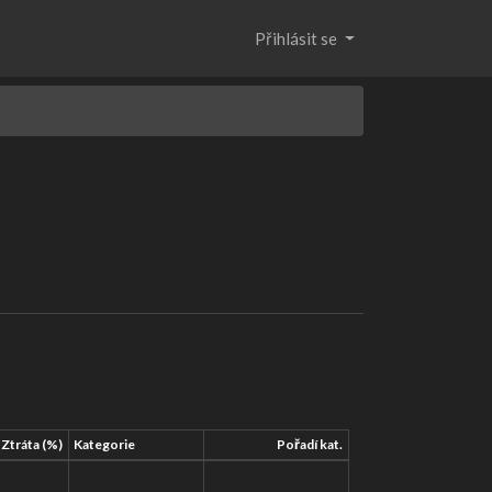
Přihlásit se
Ztráta (%)
Kategorie
Pořadí kat.