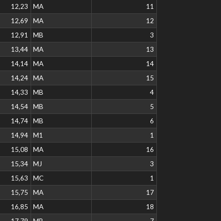
12,23
MA
11
12,69
MA
12
12,91
MB
3
13,44
MA
13
14,14
MA
14
14,24
MA
15
14,33
MB
4
14,54
MB
5
14,74
MB
6
14,94
M1
1
15,08
MA
16
15,34
MJ
3
15,63
MC
1
15,75
MA
17
16,85
MA
18
17,79
MB
7