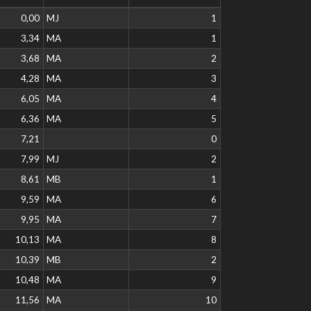
0,00
MJ
1
3,34
MA
1
3,68
MA
2
4,28
MA
3
6,05
MA
4
6,36
MA
5
7,21
0
7,99
MJ
2
8,61
MB
1
9,59
MA
6
9,95
MA
7
10,13
MA
8
10,39
MB
2
10,48
MA
9
11,56
MA
10