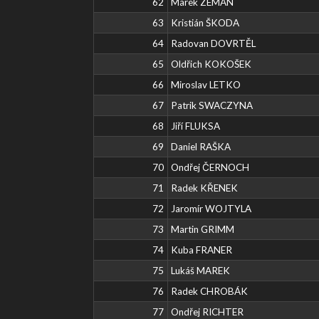
62
Marek ZEMAN
63
Kristián ŠKODA
64
Radovan DOVRTĚL
65
Oldřich KOKOŠEK
66
Miroslav LETKO
67
Patrik SWACZYNA
68
Jiří FLUKSA
69
Daniel RAŠKA
70
Ondřej ČERNOCH
71
Radek KŘENEK
72
Jaromír WOJTYLA
73
Martin GRIMM
74
Kuba FRANER
75
Lukáš MAREK
76
Radek CHROBÁK
77
Ondřej RICHTER