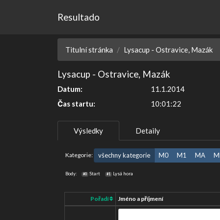
Resultado
Titulní stránka
Lysacup - Ostravice, Mazák
Lysacup - Ostravice, Mazák
Datum:
11.1.2014
Čas startu:
10:01:22
Výsledky
Detaily
Kategorie:
všechny kategorie
M0
M1
MA
M
Body:
Start
Lysá hora
#0
#1
Pořadí
Jméno a příjmení