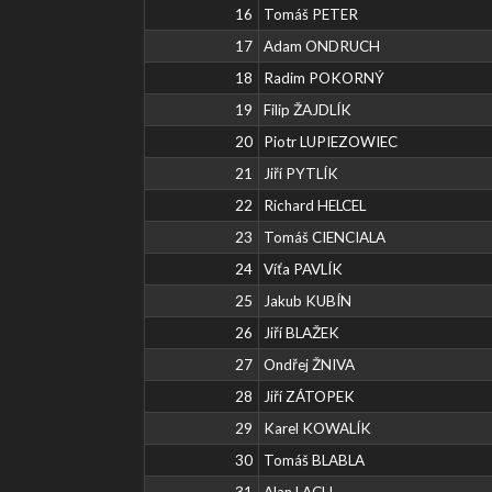
16
Tomáš PETER
17
Adam ONDRUCH
18
Radim POKORNÝ
19
Filip ŽAJDLÍK
20
Piotr LUPIEZOWIEC
21
Jiří PYTLÍK
22
Richard HELCEL
23
Tomáš CIENCIALA
24
Víťa PAVLÍK
25
Jakub KUBÍN
26
Jiří BLAŽEK
27
Ondřej ŽNIVA
28
Jiří ZÁTOPEK
29
Karel KOWALÍK
30
Tomáš BLABLA
31
Alan LACH