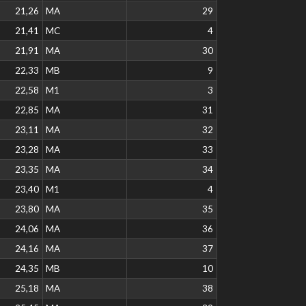
21,26
MA
29
21,41
MC
4
21,91
MA
30
22,33
MB
9
22,58
M1
3
22,85
MA
31
23,11
MA
32
23,28
MA
33
23,35
MA
34
23,40
M1
4
23,80
MA
35
24,06
MA
36
24,16
MA
37
24,35
MB
10
25,18
MA
38