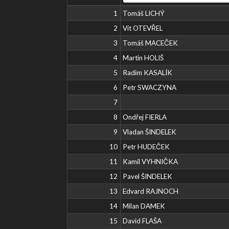
1
Tomáš LICHÝ
2
Vít OTEVŘEL
3
Tomáš MACEČEK
4
Martin HOLIŠ
5
Radim KASALÍK
6
Petr SWACZYNA
7
8
Ondřej FIERLA
9
Vladan ŠINDELEK
10
Petr HUDEČEK
11
Kamil VYHNIČKA
12
Pavel ŠINDELEK
13
Edvard RAJNOCH
14
Milan DAMEK
15
David FLAŠA