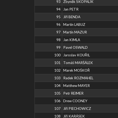
93
Zbyněk SKOPALÍK
94
Jan PETR
95
Jiří BENDA
96
Martin LABUZ
97
Martin MAZUR
98
Jan KIMLA
99
Pavel OSWALD
100
Jaroslav KOUŘIL
101
Tomáš MARŠÁLEK
102
Marek MOŠKOŘ
103
Radek ROZMAHEL
104
Matthew MAYER
105
Petr REIMER
106
Drew COONEY
107
Jiří PIECHOWICZ
108
Jiří KARÁSEK