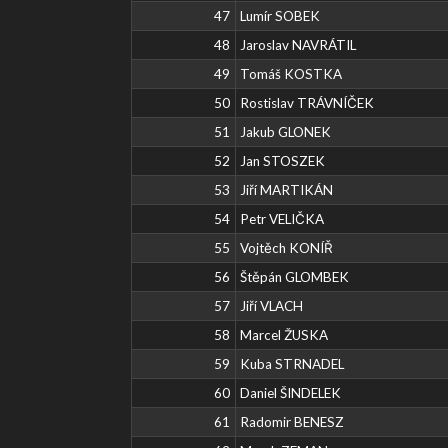
47
Lumír SOBEK
48
Jaroslav NAVRÁTIL
49
Tomáš KOSTKA
50
Rostislav TRÁVNÍČEK
51
Jakub GLONEK
52
Jan STOSZEK
53
Jiří MARTIKÁN
54
Petr VELIČKA
55
Vojtěch KONÍŘ
56
Štěpán GLOMBEK
57
Jiří VLACH
58
Marcel ŽUSKA
59
Kuba STRNADEL
60
Daniel ŠINDELEK
61
Radomir BENESZ