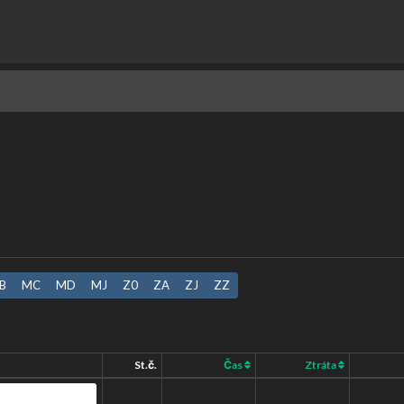
B
MC
MD
MJ
Z0
ZA
ZJ
ZZ
St.č.
Čas
Ztráta