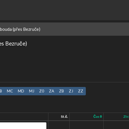
 bouda (přes Bezruče)
es Bezruče)
B
MC
MD
MJ
Z0
ZA
ZB
ZJ
ZZ
St.č.
Čas
Ztr