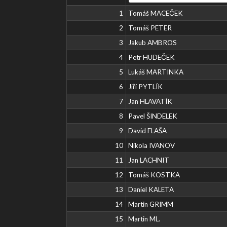
1
Tomáš MACEČEK
2
Tomáš PETER
3
Jakub AMBROS
4
Petr HUDEČEK
5
Lukáš MARTINKA
6
Jiří PYTLÍK
7
Jan HLAVATÍK
8
Pavel ŠINDELEK
9
David FLAŠA
10
Nikola IVANOV
11
Jan LACHNIT
12
Tomáš KOSTKA
13
Daniel KALETA
14
Martin GRIMM
15
Martin ML.