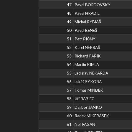
47
Pavel BORDOVSKÝ
48
Pavel HRADIL
49
Michal RYBIÁŘ
50
Pavel BENEŠ
51
Petr ŘÍČNÝ
52
Karel NEPRAŠ
53
Richard PAŘÍK
54
Martin KIMLA
55
Ladislav NEKARDA
56
Lukáš SÝKORA
57
Tomáš MINDEK
58
Jiří RABIEC
59
Dalibor JANKO
60
Radek MIKERÁSEK
61
Neil FAGAN