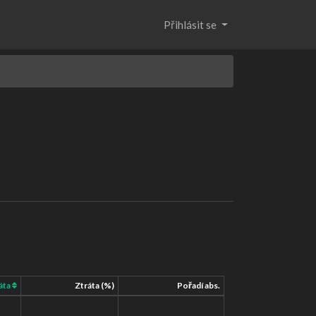
Přihlásit se
áta
Ztráta (%)
Pořadí abs.