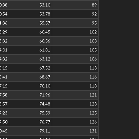
0:38
53,10
89
0:54
53,78
92
1:36
55,57
95
3:29
60,45
102
3:32
60,56
103
4:01
61,81
105
4:32
63,12
106
6:15
67,52
113
6:41
68,67
116
7:15
70,10
118
7:58
71,96
121
8:57
74,48
123
9:23
75,59
125
9:50
76,77
126
0:45
79,11
131