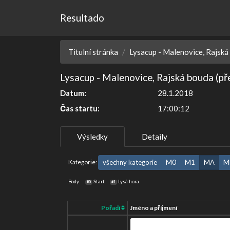
Resultado
Titulní stránka
Lysacup - Malenovice, Rajská
Lysacup - Malenovice, Rajská bouda (př
Datum:
28.1.2018
Čas startu:
17:00:12
Výsledky
Detaily
Kategorie:
všechny kategorie
M0
M1
MA
M
Body:
Start
Lysá hora
#0
#1
Pořadí
Jméno a příjmení