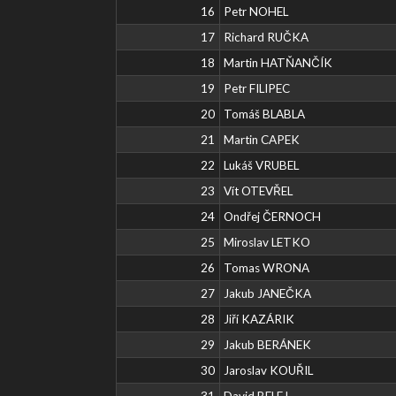
16
Petr NOHEL
17
Richard RUČKA
18
Martin HATŇANČÍK
19
Petr FILIPEC
20
Tomáš BLABLA
21
Martin CAPEK
22
Lukáš VRUBEL
23
Vít OTEVŘEL
24
Ondřej ČERNOCH
25
Miroslav LETKO
26
Tomas WRONA
27
Jakub JANEČKA
28
Jiří KAZÁRIK
29
Jakub BERÁNEK
30
Jaroslav KOUŘIL
31
David BELEJ