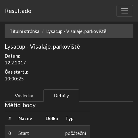
Resultado
Titulní stránka
Lysacup - Visalaje, parkoviště
Lysacup - Visalaje, parkoviště
Datum:
12.2.2017
Čas startu:
10:00:25
Výsledky
Detaily
Měřící body
#
Název
Délka
Typ
0
Start
počáteční