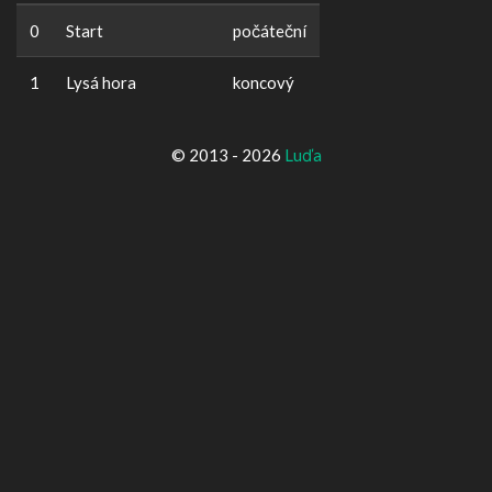
0
Start
počáteční
1
Lysá hora
koncový
© 2013 - 2026
Luďa