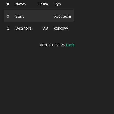
#
Název
Délka
Typ
0
Start
počáteční
1
Lysá hora
9.8
koncový
© 2013 - 2026
Luďa