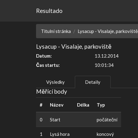
Resultado
Titulní stránka
Lysacup - Visalaje, parkoviště
Lysacup - Visalaje, parkoviště
Datum:
13.12.2014
Čas startu:
10:01:34
Výsledky
Detaily
Měřící body
#
Název
Délka
Typ
0
Start
počáteční
1
Lysá hora
koncový