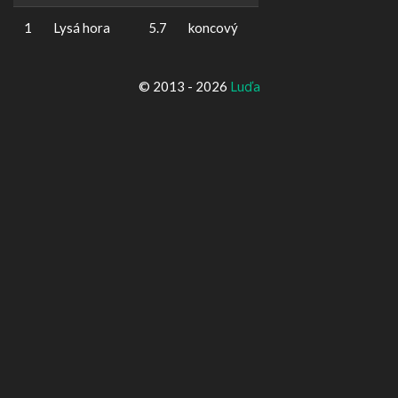
1
Lysá hora
5.7
koncový
© 2013 - 2026
Luďa