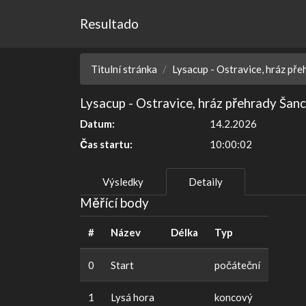
Resultado
Titulní stránka
Lysacup - Ostravice, hráz př
Lysacup - Ostravice, hráz přehrady Šan
Datum:
14.2.2026
Čas startu:
10:00:02
Výsledky
Detaily
Měřící body
#
Název
Délka
Typ
0
Start
počáteční
1
Lysá hora
koncový