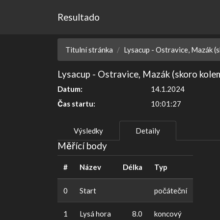
Resultado
Titulní stránka
Lysacup - Ostravice, Mazák (
Lysacup - Ostravice, Mazák (skoro kole
Datum:
14.1.2024
Čas startu:
10:01:27
Výsledky
Detaily
Měřící body
#
Název
Délka
Typ
0
Start
počáteční
1
Lysá hora
8.0
koncový