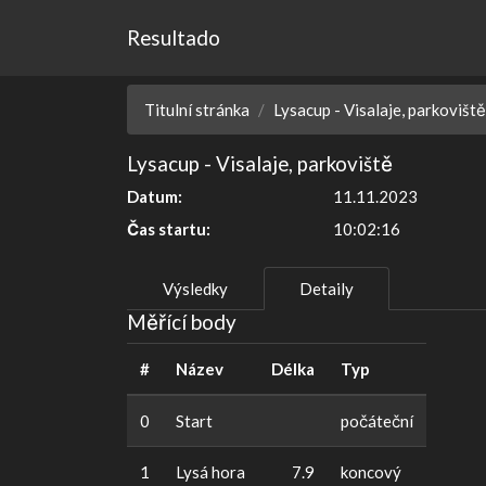
Resultado
Titulní stránka
Lysacup - Visalaje, parkoviště
Lysacup - Visalaje, parkoviště
Datum:
11.11.2023
Čas startu:
10:02:16
Výsledky
Detaily
Měřící body
#
Název
Délka
Typ
0
Start
počáteční
1
Lysá hora
7.9
koncový