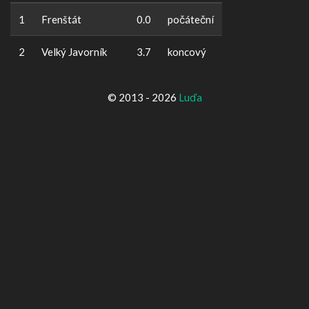
1
Frenštát
0.0
počáteční
2
Velký Javorník
3.7
koncový
© 2013 - 2026
Luďa