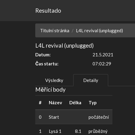
Resultado
Titulní stránka
L4L revival (unplugged)
L4L revival (unplugged)
Datum:
21.5.2021
Čas startu:
07:02:29
Výsledky
Detaily
Měřící body
#
Název
Délka
Typ
0
Start
počáteční
1
Lysá 1
8.1
průběžný