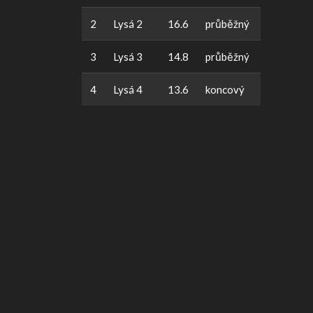
2
Lysá 2
16.6
průběžný
3
Lysá 3
14.8
průběžný
4
Lysá 4
13.6
koncový