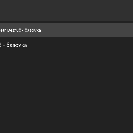
Petr Bezruč - časovka
č - časovka