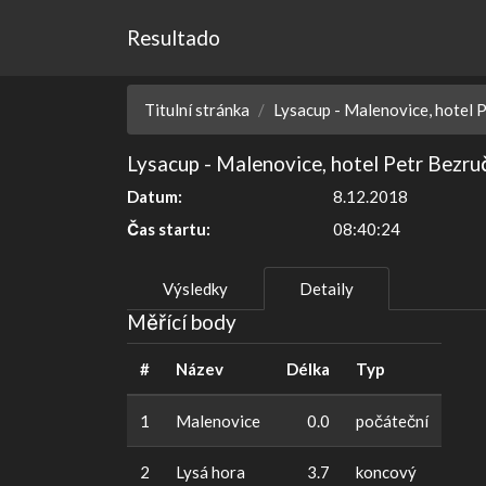
Resultado
Titulní stránka
Lysacup - Malenovice, hotel 
Lysacup - Malenovice, hotel Petr Bezru
Datum:
8.12.2018
Čas startu:
08:40:24
Výsledky
Detaily
Měřící body
#
Název
Délka
Typ
1
Malenovice
0.0
počáteční
2
Lysá hora
3.7
koncový